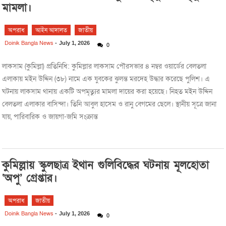
মামলা।
অপরাধ
আইন আদালত
জাতীয়
Doinik Bangla News
-
July 1, 2026
0
লাকসাম (কুমিল্লা) প্রতিনিধি: কুমিল্লার লাকসাম পৌরসভার ৪ নম্বর ওয়ার্ডের বেলতলা
এলাকায় মইন উদ্দিন (৩৮) নামে এক যুবকের ঝুলন্ত মরদেহ উদ্ধার করেছে পুলিশ। এ
ঘটনায় লাকসাম থানায় একটি অপমৃত্যুর মামলা দায়ের করা হয়েছে। নিহত মইন উদ্দিন
বেলতলা এলাকার বাসিন্দা। তিনি আবুল হাসেম ও রানু বেগমের ছেলে। স্থানীয় সূত্রে জানা
যায়, পারিবারিক ও জায়গা-জমি সংক্রান্ত
কুমিল্লায় স্কুলছাত্র ইথান গুলিবিদ্ধের ঘটনায় মূলহোতা
‘অপু’ গ্রেপ্তার।
অপরাধ
জাতীয়
Doinik Bangla News
-
July 1, 2026
0