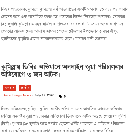
নিজস্ব প্রতিবেদক, কুমিল্লা: কুমিল্লায় অর্থ আত্মসাতের একটি মামলায় ১৩ বছর পর জামাল
হোসেন নামে এক আসামিকে কারাগারে পাঠানোর নির্দেশ দিয়েছেন আদালত। সোমবার
(২১ জুলাই) কুমিল্লার ৯ নম্বর আমলি আদালতের বিচারক শুনানি শেষে তাকে কারাগারে
প্রেরণের আদেশ দেন। আসামি জামাল হোসেন চৌদ্দগ্রাম উপজেলার ৫ নম্বর শ্রীপুর
ইউনিয়নের ডুমুরিয়া গ্রামের কামরুজ্জামানের ছেলে। মামলার বাদী রোকেয়া
কুমিল্লায় ডিবির অভিযানে অনলাইন জুয়া পরিচালনার
অভিযোগে ৩ জন আটক।
অপরাধ
জাতীয়
Doinik Bangla News
-
July 17, 2026
0
নিজস্ব প্রতিবেদক, কুমিল্লা: কুমিল্লা নগরীর এলিট প্যালেস আবাসিক হোটেলে অভিযান
চালিয়ে অনলাইন জুয়া পরিচালনার অভিযোগে তিনজনকে আটক করেছে গোয়েন্দা পুলিশ
(ডিবি)। বুধবার (১৫ জুলাই) রাতে নগরীর হোটেল এলিট প্যালেসে এ অভিযান পরিচালনা
করা হয়। অভিযানের সময় অনলাইন জুয়ার কার্যক্রম পরিচালনায় ব্যবহৃত বিভিন্ন