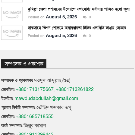
কুমিল্লা জেলা প্রশাসনের উদ্যোগে যথাযোগ্য মর্যাদায় পালিত হলো জুলাই গণঅভ্যুত্থান দিবস ২০২৬।
August 5, 2026
Posted on
0
লাকসামে ভিশন শোরুমে অসাবধানতা টিভির এলসিডি ভাঙায় ক্রেতার কাছ থেকে জরিমানা আদায়।
August 5, 2026
Posted on
0
সম্পাদক ও প্রকাশক
মওদুদ আব্দুল্লাহ (শুভ্র)
সম্পাদক ও প্রকাশকঃ
+8801713175667
,
+8801713261822
মোবাইলঃ
mawdudabdullah@gmail.com
ইমেইলঃ
তৌহিদ খন্দকার তপু
প্রধান নির্বাহী সম্পাদকঃ
+8801685718555
মোবাইলঃ
জিল্লুর কামাল
বার্তা সম্পাদকঃ
+8801911299443
মোবাইলঃ