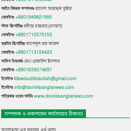
রাসেল আহাম্মদ ভুইয়া
আইন বিষয়ক সম্পাদকঃ
+8801949821985
মোবাইলঃ
রথীন্দ্র চন্দ্ররায় (সোহাগ)
স্টাফ রিপোর্টারঃ
+8801710575153
মোবাইলঃ
কাশেদুল হক কাজল
ক্রাইম রিপোর্টারঃ
+8801713124423
মোবাইলঃ
মোঃ রেজাউল ইসলাম
অফিস ইনচার্জঃ
+8801639074697
মোবাইলঃ
MawdudAbdullah@gmail.com
ইমেইলঃ
info@doinikbanglanews.com
ইমেইলঃ
www.doinikbanglanews.com
পত্রিকার ওয়েব সাইটঃ
সম্পাদক ও প্রকাশকের কার্যালয়ের ঠিকানাঃ
আলোছায়া (২য় ভবনের, ৪র্থ তলা)