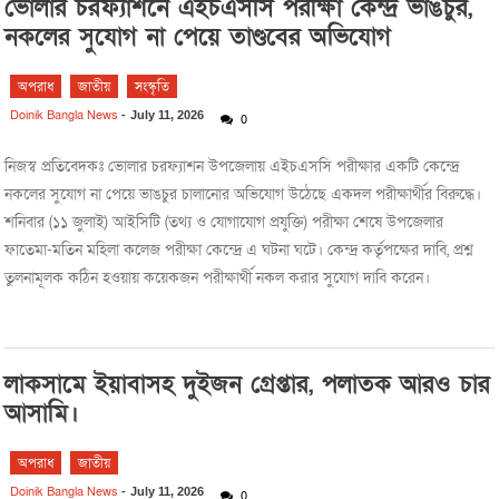
ভোলার চরফ্যাশনে এইচএসসি পরীক্ষা কেন্দ্র ভাঙচুর,
নকলের সুযোগ না পেয়ে তাণ্ডবের অভিযোগ
অপরাধ
জাতীয়
সংস্কৃতি
Doinik Bangla News
-
July 11, 2026
0
নিজস্ব প্রতিবেদকঃ ভোলার চরফ্যাশন উপজেলায় এইচএসসি পরীক্ষার একটি কেন্দ্রে
নকলের সুযোগ না পেয়ে ভাঙচুর চালানোর অভিযোগ উঠেছে একদল পরীক্ষার্থীর বিরুদ্ধে।
শনিবার (১১ জুলাই) আইসিটি (তথ্য ও যোগাযোগ প্রযুক্তি) পরীক্ষা শেষে উপজেলার
ফাতেমা-মতিন মহিলা কলেজ পরীক্ষা কেন্দ্রে এ ঘটনা ঘটে। কেন্দ্র কর্তৃপক্ষের দাবি, প্রশ্ন
তুলনামূলক কঠিন হওয়ায় কয়েকজন পরীক্ষার্থী নকল করার সুযোগ দাবি করেন।
লাকসামে ইয়াবাসহ দুইজন গ্রেপ্তার, পলাতক আরও চার
আসামি।
অপরাধ
জাতীয়
Doinik Bangla News
-
July 11, 2026
0