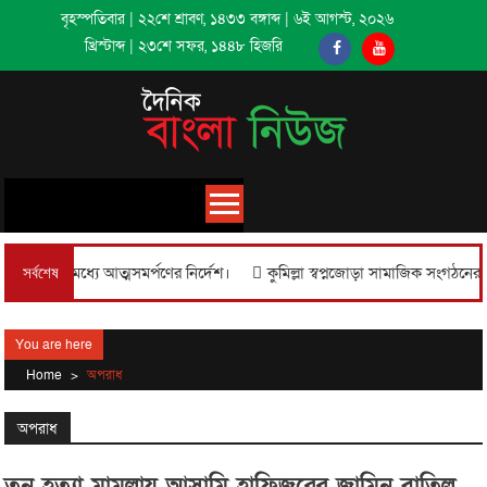
Skip
বৃহস্পতিবার
|
২২শে শ্রাবণ, ১৪৩৩ বঙ্গাব্দ
|
৬ই আগস্ট, ২০২৬
to
খ্রিস্টাব্দ
|
২৩শে সফর, ১৪৪৮ হিজরি
content
ার মধ্যে আত্মসমর্পণের নির্দেশ।
কুমিল্লা স্বপ্নজোড়া সামাজিক সংগঠনের স্বপ্নজ
সর্বশেষ
You are here
Home
>
অপরাধ
অপরাধ
তনু হত্যা মামলায় আসামি হাফিজুরের জামিন বাতিল,