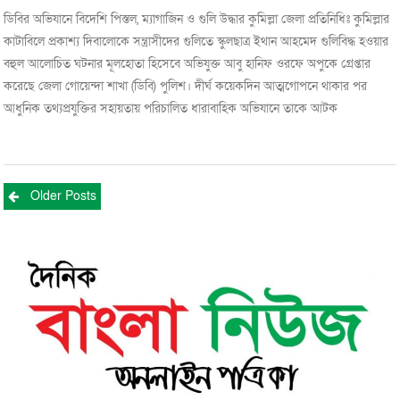
ডিবির অভিযানে বিদেশি পিস্তল, ম্যাগাজিন ও গুলি উদ্ধার কুমিল্লা জেলা প্রতিনিধিঃ কুমিল্লার
কাটাবিলে প্রকাশ্য দিবালোকে সন্ত্রাসীদের গুলিতে স্কুলছাত্র ইথান আহমেদ গুলিবিদ্ধ হওয়ার
বহুল আলোচিত ঘটনার মূলহোতা হিসেবে অভিযুক্ত আবু হানিফ ওরফে অপুকে গ্রেপ্তার
করেছে জেলা গোয়েন্দা শাখা (ডিবি) পুলিশ। দীর্ঘ কয়েকদিন আত্মগোপনে থাকার পর
আধুনিক তথ্যপ্রযুক্তির সহায়তায় পরিচালিত ধারাবাহিক অভিযানে তাকে আটক
Posts
Older Posts
navigation