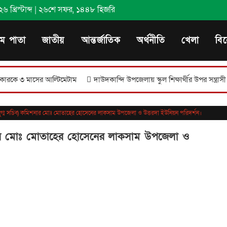
খ্রিস্টাব্দ
|
২৬শে সফর, ১৪৪৮ হিজরি
থম পাতা
জাতীয়
আন্তর্জাতিক
অর্থনীতি
খেলা
বি
মাসের আল্টিমেটাম
দাউদকান্দি উপজেলায় স্কুল শিক্ষার্থীর উপর সন্ত্রাসী হামলা
(যুগ্ম সচিব) কমিশনার মোঃ মোতাহের হোসেনের লাকসাম উপজেলা ও উত্তরদা ইউনিয়ন পরিদর্শন।
িশনার মোঃ মোতাহের হোসেনের লাকসাম উপজেলা ও