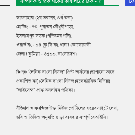
সম্পাদক ও প্রকাশকের কার্যালয়ের ঠিকানাঃ
ফে
আলোছায়া (২য় ভবনের, ৪র্থ তলা)
হোল্ডিং - ৭৩, পুরাতন চৌধুরীপাড়া,
ইসলামপুর সড়ক (পশ্চিমের গলি),
ওয়ার্ড নং - ০৪ (কু সি ক), থানাঃ কোতোয়ালী
জেলাঃ কুমিল্লা - ৩৫০০, বাংলাদেশ।
"দৈনিক বাংলা নিউজ" প্রিন্ট ভার্সনের (ছাপানো ভাবে
বিঃ দ্রঃ
প্রকাশিত নয়)।দৈনিক বাংলা নিউজ (ইলেকট্রনিক মিডিয়া)
"লাইসেন্স" প্রাপ্ত অনলাইন পত্রিকা।
উক্ত নিউজ পোর্টালের ওয়েবসাইটে লেখা,
নীতিমালা ও সংরক্ষিতঃ
ছবি ও ভিডিও অনুমতি ছাড়া ব্যবহার সম্পূর্ণ বেআইনি।