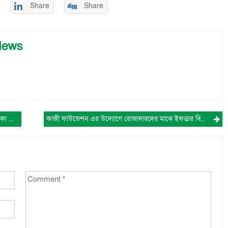
Share
Share
News
কুমিল্লায় ছুরিকাঘাতে মোবাইল ব্যবসায়ী গুরুতর আহত, ঢাকা মেডিকেলে চিকিৎসাধীন।
কাজী ফাউন্ডেশন এর উদ্যোগে রোজাদারদের মাঝে ইফতার বিতরণ (১৯ রমজান)