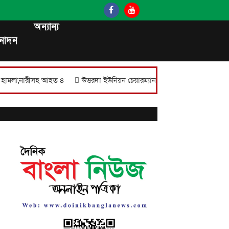
অন্যান্য
নোদন
,নারীসহ আহত ৪
উত্তরদা ইউনিয়ন চেয়ারম্যান প্রার্থী ইসমাইল হোসেনের মতবিনিম