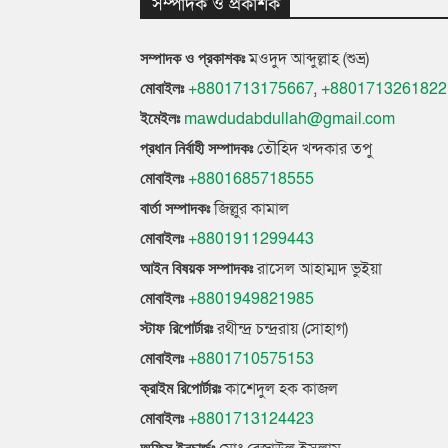
সম্পাদক ও প্রকাশক
মওদুদ আব্দুল্লাহ (শুভ্র)
সম্পাদক ও প্রকাশকঃ
+8801713175667
,
+8801713261822
মোবাইলঃ
mawdudabdullah@gmail.com
ইমেইলঃ
তৌহিদ খন্দকার তপু
প্রধান নির্বাহী সম্পাদকঃ
+8801685718555
মোবাইলঃ
জিল্লুর কামাল
বার্তা সম্পাদকঃ
+8801911299443
মোবাইলঃ
রাসেল আহাম্মদ ভুইয়া
আইন বিষয়ক সম্পাদকঃ
+8801949821985
মোবাইলঃ
রথীন্দ্র চন্দ্ররায় (সোহাগ)
স্টাফ রিপোর্টারঃ
+8801710575153
মোবাইলঃ
কাশেদুল হক কাজল
ক্রাইম রিপোর্টারঃ
+8801713124423
মোবাইলঃ