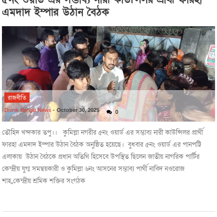
এমদাদ ইম্পার উঠান বৈঠক
রাজনীতি
Doinik Bangla News
-
October 30, 2025
0
তৌহিদ খন্দকার তপু।। কুমিল্লা নগরীর ৫নং ওয়ার্ড এর সম্ভাব্য নারী কাউন্সিলর প্রার্থী
ফারহা এমদাদ ইম্পার উঠান বৈঠক অনুষ্ঠিত হয়েছে। বুধবার ৫নং ওয়ার্ড এর পানপট্টি
এলাকায় উঠান বৈঠকে প্রধান অতিথি হিসেবে উপস্থিত ছিলেন জাতীয় নাগরিক পার্টির
কেন্দ্রীয় যুগ্ম সমন্বয়কারী ও কুমিল্লা ৬নং আসনের সম্ভাব্য পার্থী নাবিদ নওরোজ
শাহ,,কেন্দ্রীয় শ্রমিক শক্তির সংগঠক