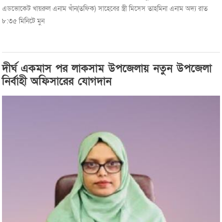
এডভোকেট খায়রুল এনাম খাঁন(তফিক) সাহেবের স্ত্রী মিসেস তাহমিনা এনাম অদ্য রাত
৮:৩৫ মিনিটে মুন
দীর্ঘ একমাস পর লাকসাম উপজেলায় নতুন উপজেলা
নির্বাহী অফিসারের যোগদান