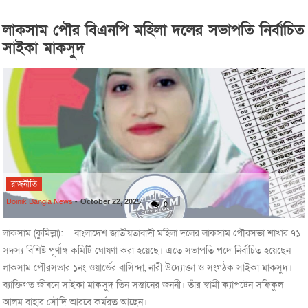
লাকসাম পৌর বিএনপি মহিলা দলের সভাপতি নির্বাচিত
সাইকা মাকসুদ
রাজনীতি
Doinik Bangla News
-
October 22, 2025
0
লাকসাম (কুমিল্লা): বাংলাদেশ জাতীয়তাবাদী মহিলা দলের লাকসাম পৌরসভা শাখার ৭১
সদস্য বিশিষ্ট পূর্ণাঙ্গ কমিটি ঘোষণা করা হয়েছে। এতে সভাপতি পদে নির্বাচিত হয়েছেন
লাকসাম পৌরসভার ১নং ওয়ার্ডের বাসিন্দা, নারী উদ্যোক্তা ও সংগঠক সাইকা মাকসুদ।
ব্যাক্তিগত জীবনে সাইকা মাকসুদ তিন সন্তানের জননী। তাঁর স্বামী ক্যাপটেন সফিকুল
আলম বাহার সৌদি আরবে কর্মরত আছেন।