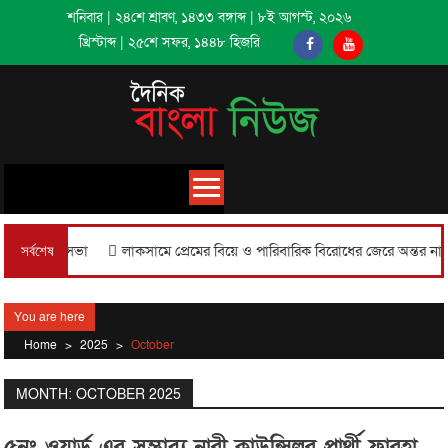
Skip
শনিবার
|
২৪শে শ্রাবণ, ১৪৩৩ বঙ্গাব্দ
|
৮ই আগস্ট, ২০২৬
to
খ্রিস্টাব্দ
|
২৫শে সফর, ১৪৪৮ হিজরি
content
সভা
লাকসামে প্রেমের বিয়ে ও পারিবারিক বিরোধের জেরে অন্তর নামে এক যুবকের
সর্বশেষ
You are here
Home
>
2025
>
October
MONTH: OCTOBER 2025
৫নং ওয়ার্ড এর সম্ভাব্য নারী কাউন্সিলর প্রার্থী ফারহা