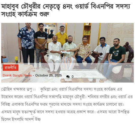
মাহাবুব চৌধুরীর নেতৃত্বে ৪নং ওয়ার্ড বিএনপির সদস্য
সংগ্রহ কার্যক্রম শুরু
রাজনীতি
Doinik Bangla News
-
October 25, 2025
0
তৌহিদ খন্দকার তপু।। কুমিল্লা ৪নং ওয়ার্ড বিএনপির সদস্য সংগ্রহ কার্যক্রম এর
উদ্বোধন করেন ওয়ার্ড বিএনপির সভাপতি মাহাবুব চৌধুরী। শনিবার নগরীর ৪নং ওয়ার্ড এর
বিভিন্ন এলাকায় বিএনপির ফরম পূরণের মাধ্যমে সদস্য সংগ্রহ কার্যক্রম চালানো হয়।
এসময় মানুষ স্বতঃস্ফূর্ত ভাবে সদস্য হওয়ার আগ্রহ প্রকাশ করে। এসময় আরো উপস্থিত
ছিলেন ইসলামি আদর্শ উচ্চ