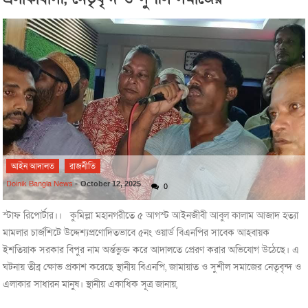
আইন আদালত
রাজনীতি
Doinik Bangla News
-
October 12, 2025
0
স্টাফ রিপোর্টার।। কুমিল্লা মহানগরীতে ৫ আগস্ট আইনজীবী আবুল কালাম আজাদ হত্যা
মামলার চার্জশিটে উদ্দেশ্যপ্রণোদিতভাবে ৫নং ওয়ার্ড বিএনপির সাবেক আহবায়ক
ইশতিয়াক সরকার বিপুর নাম অর্ন্তভুক্ত করে আদালতে প্রেরণ করার অভিযোগ উঠেছে। এ
ঘটনায় তীব্র ক্ষোভ প্রকাশ করেছে স্থানীয় বিএনপি, জামায়াত ও সুশীল সমাজের নেতৃবৃন্দ ও
এলাকার সাধারন মানুষ। স্থানীয় একাধিক সূত্র জানায়,