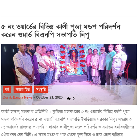
৫ নং ওয়ার্ডের বিভিন্ন কালী পূজা মন্ডপ পরিদর্শন
করেন ওয়ার্ড বিএনপি সভাপতি নিপু
ধর্ম
সমাজ চিত্র
সংস্কৃতি
Doinik Bangla News
-
October 21, 2025
0
কাজী হাসান, মহানগর প্রতিনিধি।। কুমিল্লা মহানগরের ৫ নং ওয়ার্ডের বিভিন্ন কালী পূজা
মন্ডপ পরিদর্শন করেন ৫ নং ওয়ার্ড বিএনপি সভাপতি ইমতিয়াজ সরকার নিপু। সন্ধ্যায় ৫
নং ওয়ার্ডের রাজগঞ্জ পানপট্টি এলাকার কালীপূজা মণ্ডপ পরিদর্শন ও সনাতন ধর্মাবলম্বীদের
খোঁজখবর নেন তিনি। এ সময় মণ্ডপের পক্ষ থেকে ফুল দিয়ে ও ঢাক ঢোল বাজিয়ে