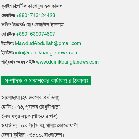
কাশেদুল হক কাজল
ক্রাইম রিপোর্টারঃ
+8801713124423
মোবাইলঃ
মোঃ রেজাউল ইসলাম
অফিস ইনচার্জঃ
+8801639074697
মোবাইলঃ
MawdudAbdullah@gmail.com
ইমেইলঃ
info@doinikbanglanews.com
ইমেইলঃ
www.doinikbanglanews.com
পত্রিকার ওয়েব সাইটঃ
সম্পাদক ও প্রকাশকের কার্যালয়ের ঠিকানাঃ
আলোছায়া (২য় ভবনের, ৪র্থ তলা)
হোল্ডিং - ৭৩, পুরাতন চৌধুরীপাড়া,
ইসলামপুর সড়ক (পশ্চিমের গলি),
ওয়ার্ড নং - ০৪ (কু সি ক), থানাঃ কোতোয়ালী
জেলাঃ কুমিল্লা - ৩৫০০, বাংলাদেশ।