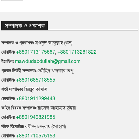
সম্পাদক ও প্রকাশক
মওদুদ আব্দুল্লাহ (শুভ্র)
সম্পাদক ও প্রকাশকঃ
+8801713175667
,
+8801713261822
মোবাইলঃ
mawdudabdullah@gmail.com
ইমেইলঃ
তৌহিদ খন্দকার তপু
প্রধান নির্বাহী সম্পাদকঃ
+8801685718555
মোবাইলঃ
জিল্লুর কামাল
বার্তা সম্পাদকঃ
+8801911299443
মোবাইলঃ
রাসেল আহাম্মদ ভুইয়া
আইন বিষয়ক সম্পাদকঃ
+8801949821985
মোবাইলঃ
রথীন্দ্র চন্দ্ররায় (সোহাগ)
স্টাফ রিপোর্টারঃ
+8801710575153
মোবাইলঃ