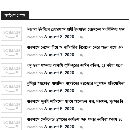
সর্বশেষ পোস্ট
উত্তরদা ইউনিয়ন চেয়ারম্যান প্রার্থী ইসমাইল হোসেনের মতবিনিময় সভা
August 8, 2026
Posted on
0
লাকসামে প্রেমের বিয়ে ও পারিবারিক বিরোধের জেরে অন্তর নামে এক যুবকের আত্মহত্যা
August 7, 2026
Posted on
0
তনু হত্যা মামলায় আসামি হাফিজুরের জামিন বাতিল, ২৪ ঘণ্টার মধ্যে আত্মসমর্পণের নির্দেশ।
August 6, 2026
Posted on
0
কুমিল্লা স্বপ্নজোড়া সামাজিক সংগঠনের স্বপ্নজোড়া সবুজায়ন প্রতিযোগিতার পুরস্কার বিতরণ।
August 6, 2026
Posted on
0
লাকসামে জুলাই শহীদদের স্মরণে আলোচনা সভা, সংবর্ধনা, পুরস্কার বিতরণ ও দোয়া অনুষ্ঠিত।
August 5, 2026
Posted on
0
লাকসামে ভোটকেন্দ্র স্থাপনের কার্যক্রম শুরু, খসড়া তালিকা প্রকাশ ১০ আগস্ট।
August 5, 2026
Posted on
0