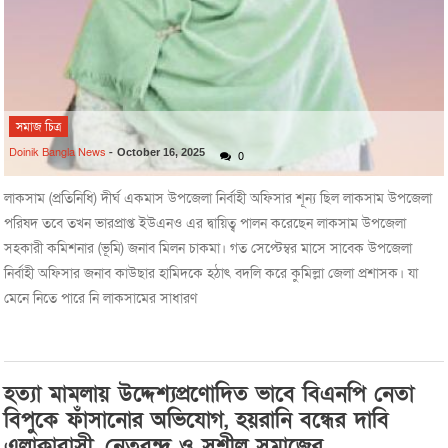
সমাজ চিত্র
Doinik Bangla News
-
October 16, 2025
0
লাকসাম (প্রতিনিধি) দীর্ঘ একমাস উপজেলা নির্বাহী অফিসার শূন্য ছিল লাকসাম উপজেলা
পরিষদ তবে তখন ভারপ্রাপ্ত ইউএনও এর দ্বায়িত্ব পালন করেছেন লাকসাম উপজেলা
সহকারী কমিশনার (ভূমি) জনাব মিলন চাকমা। গত সেপ্টেম্বর মাসে সাবেক উপজেলা
নির্বাহী অফিসার জনাব কাউছার হামিদকে হঠাৎ বদলি করে কুমিল্লা জেলা প্রশাসক। যা
মেনে নিতে পারে নি লাকসামের সাধারণ
হত্যা মামলায় উদ্দেশ্যপ্রণোদিত ভাবে বিএনপি নেতা
বিপুকে ফাঁসানোর অভিযোগ, হয়রানি বন্ধের দাবি
এলাকাবাসী, নেতৃবৃন্দ ও সুশীল সমাজের