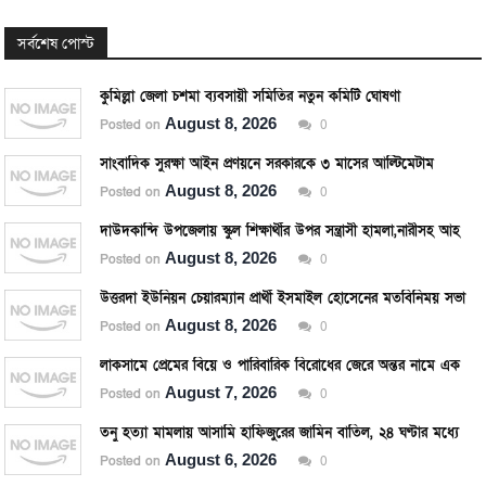
সর্বশেষ পোস্ট
কুমিল্লা জেলা চশমা ব্যবসায়ী সমিতির নতুন কমিটি ঘোষণা
August 8, 2026
Posted on
0
সাংবাদিক সুরক্ষা আইন প্রণয়নে সরকারকে ৩ মাসের আল্টিমেটাম
August 8, 2026
Posted on
0
দাউদকান্দি উপজেলায় স্কুল শিক্ষার্থীর উপর সন্ত্রাসী হামলা,নারীসহ আহত ৪
August 8, 2026
Posted on
0
উত্তরদা ইউনিয়ন চেয়ারম্যান প্রার্থী ইসমাইল হোসেনের মতবিনিময় সভা
August 8, 2026
Posted on
0
লাকসামে প্রেমের বিয়ে ও পারিবারিক বিরোধের জেরে অন্তর নামে এক যুবকের আত্মহত্যা
August 7, 2026
Posted on
0
তনু হত্যা মামলায় আসামি হাফিজুরের জামিন বাতিল, ২৪ ঘণ্টার মধ্যে আত্মসমর্পণের নির্দেশ।
August 6, 2026
Posted on
0