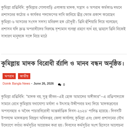
কুমিল্লা প্রতিনিধি: কুমিল্লার গোলাবাড়ি এলাকায় মাদক, সন্ত্রাস ও অপরাধ কর্মকাণ্ড দমনে
প্রশাসনের কঠোর ও কার্যকর পদক্ষেপের দাবি জানিয়ে তীব্র ক্ষোভ প্রকাশ করেছেন
কুমিল্লা-৬ আসনের সংসদ সদস্য মনিরুল হক চৌধুরী। তিনি হুঁশিয়ারি দিয়ে বলেছেন,
প্রশাসন যদি দ্রুত অপরাধীদের বিরুদ্ধে দৃশ্যমান ব্যবস্থা গ্রহণে ব্যর্থ হয়, তাহলে তিনি নিজেই
সাধারণ মানুষকে সঙ্গে নিয়ে মাঠে
কুমিল্লায় মাদক বিরোধী র্র্যালি ও মানব বন্ধন অনুষ্ঠিত।
অপরাধ
জাতীয়
Doinik Bangla News
-
June 26, 2026
0
কুমিল্লা প্রতিনিধি: "মাদক নয়, সুস্থ জীবন—এই হোক আমাদের অঙ্গীকার"—এ প্রতিপাদ্যকে
সামনে রেখে কুমিল্লায় যথাযোগ্য মর্যাদা ও উৎসাহ-উদ্দীপনার মধ্য দিয়ে ‘মাদকদ্রব্যের
অপব্যবহার ও অবৈধ পাচারবিরোধী আন্তর্জাতিক দিবস-২০২৬’ পালিত হয়েছে। দিবসটি
উপলক্ষে মাদকদ্রব্য নিয়ন্ত্রণ অধিদপ্তর, জেলা কার্যালয়, কুমিল্লা এবং জেলা প্রশাসনের যৌথ
উদ্যোগে বর্ণাঢ্য কর্মসূচির আয়োজন করা হয়। দিবসের কর্মসূচির অংশ হিসেবে আলোচনা