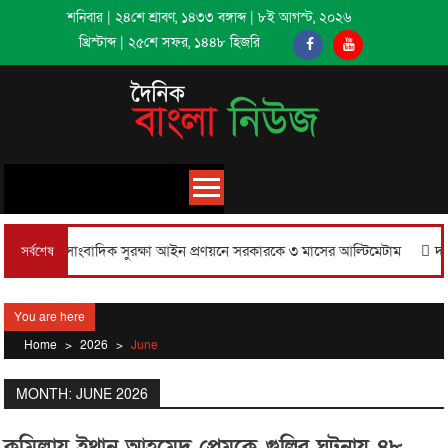
Skip
শনিবার
|
২৪শে শ্রাবণ, ১৪৩৩ বঙ্গাব্দ
|
৮ই আগস্ট, ২০২৬
to
খ্রিস্টাব্দ
|
২৫শে সফর, ১৪৪৮ হিজরি
content
সাংবাদিক সুরক্ষা আইন প্রণয়নে সরকারকে ৩ মাসের আল্টিমেটাম
দাউদকান্দি
সর্বশেষ
You are here
Home
>
2026
>
June
MONTH: JUNE 2026
কুমিল্লায় ইথান আহমেদ প্রেমকে গুলির ঘটনায় ৪৮