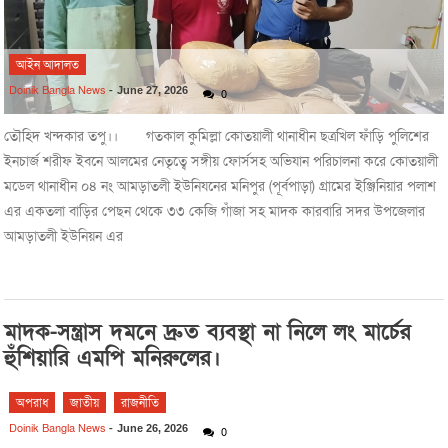
আইন আদালত
Doinik Bangla News
-
June 27, 2026
0
তৌহিদ খন্দকার তপু।। গতকাল কুমিল্লা কোতয়ালী থানাধীন ছত্রখিল ফাঁড়ি পুলিশের
ইনচার্জ শরীফ ইবনে আলমের নেতৃত্বে সঙ্গীয় ফোর্সসহ অভিযান পরিচালনা করে কোতয়ালী
মডেল থানাধীন ০৪ নং আমড়াতলী ইউনিযনের মনিপুর (পূর্বপাড়া) গ্রামের ইঞ্জিনিয়ার পলাশ
এর একতলা বাড়ির পেছন থেকে ৩৩ কেজি গাঁজা সহ মাদক কারবারি সদর উপজেলার
আমড়াতলী ইউনিয়ন এর
মাদক-সন্ত্রাস দমনে দ্রুত ব্যবস্থা না নিলে লং মার্চের
হুঁশিয়ারি এমপি মনিরুলের।
অপরাধ
জাতীয়
রাজনীতি
Doinik Bangla News
-
June 26, 2026
0