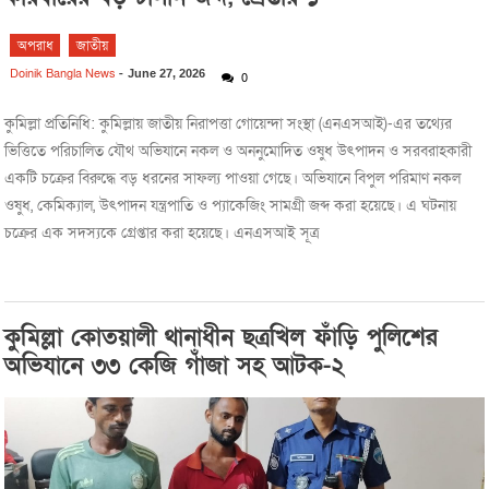
অপরাধ
জাতীয়
Doinik Bangla News
-
June 27, 2026
0
কুমিল্লা প্রতিনিধি: কুমিল্লায় জাতীয় নিরাপত্তা গোয়েন্দা সংস্থা (এনএসআই)-এর তথ্যের
ভিত্তিতে পরিচালিত যৌথ অভিযানে নকল ও অননুমোদিত ওষুধ উৎপাদন ও সরবরাহকারী
একটি চক্রের বিরুদ্ধে বড় ধরনের সাফল্য পাওয়া গেছে। অভিযানে বিপুল পরিমাণ নকল
ওষুধ, কেমিক্যাল, উৎপাদন যন্ত্রপাতি ও প্যাকেজিং সামগ্রী জব্দ করা হয়েছে। এ ঘটনায়
চক্রের এক সদস্যকে গ্রেপ্তার করা হয়েছে। এনএসআই সূত্র
কুমিল্লা কোতয়ালী থানাধীন ছত্রখিল ফাঁড়ি পুলিশের
অভিযানে ৩৩ কেজি গাঁজা সহ আটক-২