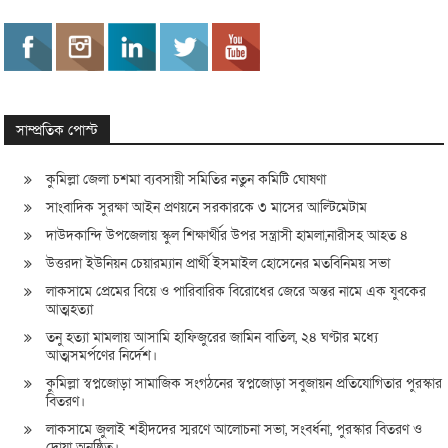
সাম্প্রতিক পোস্ট
কুমিল্লা জেলা চশমা ব্যবসায়ী সমিতির নতুন কমিটি ঘোষণা
সাংবাদিক সুরক্ষা আইন প্রণয়নে সরকারকে ৩ মাসের আল্টিমেটাম
দাউদকান্দি উপজেলায় স্কুল শিক্ষার্থীর উপর সন্ত্রাসী হামলা,নারীসহ আহত ৪
উত্তরদা ইউনিয়ন চেয়ারম্যান প্রার্থী ইসমাইল হোসেনের মতবিনিময় সভা
লাকসামে প্রেমের বিয়ে ও পারিবারিক বিরোধের জেরে অন্তর নামে এক যুবকের
আত্মহত্যা
তনু হত্যা মামলায় আসামি হাফিজুরের জামিন বাতিল, ২৪ ঘণ্টার মধ্যে
আত্মসমর্পণের নির্দেশ।
কুমিল্লা স্বপ্নজোড়া সামাজিক সংগঠনের স্বপ্নজোড়া সবুজায়ন প্রতিযোগিতার পুরস্কার
বিতরণ।
লাকসামে জুলাই শহীদদের স্মরণে আলোচনা সভা, সংবর্ধনা, পুরস্কার বিতরণ ও
দোয়া অনুষ্ঠিত।