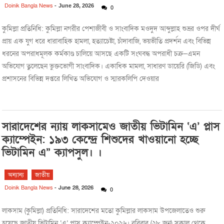
Doinik Bangla News
-
June 28, 2026
0
কুমিল্লা প্রতিনিধি: কুমিল্লা নগরীর পেশাজীবী ও সাংবাদিক মওদুদ আব্দুল্লাহ শুভ্রর ওপর দীর্ঘ
প্রায় এক যুগ ধরে ধারাবাহিক হামলা, হত্যাচেষ্টা, চাঁদাবাজি, ভয়ভীতি প্রদর্শন এবং বিভিন্ন
ধরনের অপরাধমূলক কর্মকাণ্ড চালিয়ে আসছে একটি সংঘবদ্ধ অপরাধী চক্র—এমন
অভিযোগ তুলেছেন ভুক্তভোগী সাংবাদিক। একাধিক মামলা, সাধারণ ডায়েরি (জিডি) এবং
প্রশাসনের বিভিন্ন দপ্তরে লিখিত অভিযোগ ও স্মারকলিপি দেওয়ার
সারাদেশের ন্যায় লাকসামেও জাতীয় ভিটামিন ‘এ’ প্লাস
ক্যাম্পেইন: ১৯৩ কেন্দ্রে শিশুদের খাওয়ানো হচ্ছে
ভিটামিন এ” ক্যাপসুল। ।
অন্যান্য
জাতীয়
Doinik Bangla News
-
June 28, 2026
0
লাকসাম (কুমিল্লা) প্রতিনিধি: সারাদেশের মতো কুমিল্লার লাকসাম উপজেলাতেও শুরু
হয়েছে জাতীয় ভিটামিন ‘এ’ প্লাস ক্যাম্পেইন-২০২৬। রবিবার (২৮ জুন) সকাল থেকে