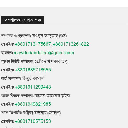
সম্পাদক ও প্রকাশক
মওদুদ আব্দুল্লাহ (শুভ্র)
সম্পাদক ও প্রকাশকঃ
+8801713175667
,
+8801713261822
মোবাইলঃ
mawdudabdullah@gmail.com
ইমেইলঃ
তৌহিদ খন্দকার তপু
প্রধান নির্বাহী সম্পাদকঃ
+8801685718555
মোবাইলঃ
জিল্লুর কামাল
বার্তা সম্পাদকঃ
+8801911299443
মোবাইলঃ
রাসেল আহাম্মদ ভুইয়া
আইন বিষয়ক সম্পাদকঃ
+8801949821985
মোবাইলঃ
রথীন্দ্র চন্দ্ররায় (সোহাগ)
স্টাফ রিপোর্টারঃ
+8801710575153
মোবাইলঃ