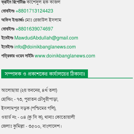
কাশেদুল হক কাজল
ক্রাইম রিপোর্টারঃ
+8801713124423
মোবাইলঃ
মোঃ রেজাউল ইসলাম
অফিস ইনচার্জঃ
+8801639074697
মোবাইলঃ
MawdudAbdullah@gmail.com
ইমেইলঃ
info@doinikbanglanews.com
ইমেইলঃ
www.doinikbanglanews.com
পত্রিকার ওয়েব সাইটঃ
সম্পাদক ও প্রকাশকের কার্যালয়ের ঠিকানাঃ
আলোছায়া (২য় ভবনের, ৪র্থ তলা)
হোল্ডিং - ৭৩, পুরাতন চৌধুরীপাড়া,
ইসলামপুর সড়ক (পশ্চিমের গলি),
ওয়ার্ড নং - ০৪ (কু সি ক), থানাঃ কোতোয়ালী
জেলাঃ কুমিল্লা - ৩৫০০, বাংলাদেশ।