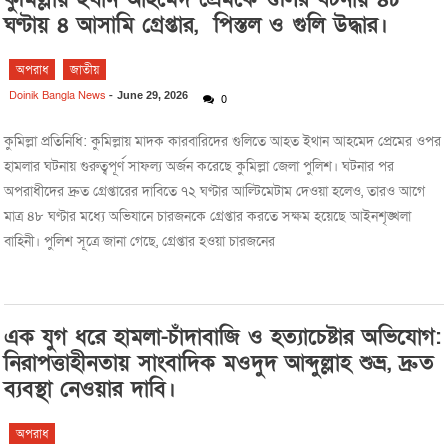
ঘণ্টায় ৪ আসামি গ্রেপ্তার, পিস্তল ও গুলি উদ্ধার।
অপরাধ
জাতীয়
Doinik Bangla News
-
June 29, 2026
0
কুমিল্লা প্রতিনিধি: কুমিল্লায় মাদক কারবারিদের গুলিতে আহত ইথান আহমেদ প্রেমের ওপর
হামলার ঘটনায় গুরুত্বপূর্ণ সাফল্য অর্জন করেছে কুমিল্লা জেলা পুলিশ। ঘটনার পর
অপরাধীদের দ্রুত গ্রেপ্তারের দাবিতে ৭২ ঘণ্টার আল্টিমেটাম দেওয়া হলেও, তারও আগে
মাত্র ৪৮ ঘণ্টার মধ্যে অভিযানে চারজনকে গ্রেপ্তার করতে সক্ষম হয়েছে আইনশৃঙ্খলা
বাহিনী। পুলিশ সূত্রে জানা গেছে, গ্রেপ্তার হওয়া চারজনের
এক যুগ ধরে হামলা-চাঁদাবাজি ও হত্যাচেষ্টার অভিযোগ:
নিরাপত্তাহীনতায় সাংবাদিক মওদুদ আব্দুল্লাহ শুভ্র, দ্রুত
ব্যবস্থা নেওয়ার দাবি।
অপরাধ