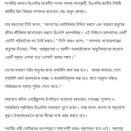
সংসদীয় আসনে বিএনপির মনোনীত সংসদ সদস্য পদপ্রার্থী, বিএনপির জাতীয় নির্বাহী
কমিটির শিল্প বিষয়ক সম্পাদক জননেতা মোঃ আবুল কালাম।
তার বক্তব্যে তিনি বলেন,
“জনগণের ভোটাধিকার নিশ্চিত করতে এবং সাধারণ মানুষের
জীবন-জীবিকার মানোন্নয়ন করতে বিএনপি বদ্ধপরিকর। এই নির্বাচনে আপনাদের একটি
ভোটই পরিবর্তনের পথ তৈরি করবে।”
তিনি আরও বলেন,
“লাকসাম–মনোহরগঞ্জের
মানুষের উন্নয়ন, শিক্ষা, স্বাস্থ্যসেবা ও গ্রামীণ অবকাঠামোকে আধুনিকায়নের মাধ্যমে
একটি সমৃদ্ধ এলাকা গড়ে তোলাই আমার লক্ষ্য।”
দেশের সাধারণ গরিব মানুষের জন্য ফ্যামিলি কার্ড করা হবে। আমরা ক্ষমতায় গেলে
ফ্যামিলি কার্ড ব্যবস্থাকে স্বচ্ছ ও জবাবদিহিমূলক করা হবে, যাতে প্রকৃত দরিদ্র
পরিবারগুলো ন্যায্য সুবিধা পেতে পারে।”
সমাবেশে মহিলা নেত্রীবৃন্দসহ উপস্থিত অন্যান্য বক্তারাও গণতন্ত্র, সুশাসন ও
ন্যায়বিচার প্রতিষ্ঠায় বিএনপির অবস্থান তুলে ধরেন। তারা বলেন, জনগণের প্রত্যাশা
পূরণে ঐক্যবদ্ধভাবে ধানের শীষের পক্ষে কাজ করতে হবে।
স্থানীয় নারী ভোটারদের অংশগ্রহণে সমাবেশটি আরও প্রাণবন্ত হয়ে ওঠে। বক্তারা