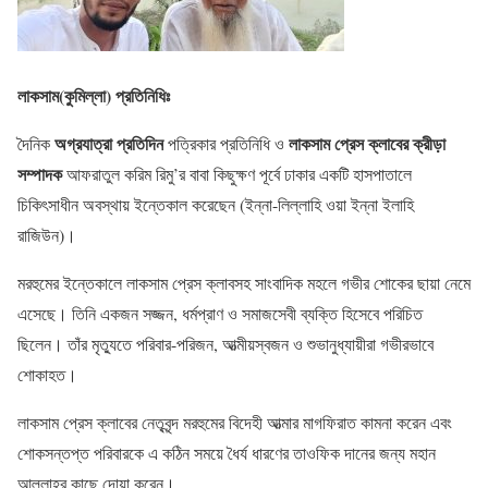
লাকসাম(কুমিল্লা) প্রতিনিধিঃ
অগ্রযাত্রা প্রতিদিন
লাকসাম প্রেস ক্লাবের ক্রীড়া
দৈনিক
পত্রিকার প্রতিনিধি ও
সম্পাদক
আফরাতুল করিম রিমু’র বাবা কিছুক্ষণ পূর্বে ঢাকার একটি হাসপাতালে
চিকিৎসাধীন অবস্থায় ইন্তেকাল করেছেন (ইন্না-লিল্লাহি ওয়া ইন্না ইলাহি
রাজিউন)।
মরহুমের ইন্তেকালে লাকসাম প্রেস ক্লাবসহ সাংবাদিক মহলে গভীর শোকের ছায়া নেমে
এসেছে। তিনি একজন সজ্জন, ধর্মপ্রাণ ও সমাজসেবী ব্যক্তি হিসেবে পরিচিত
ছিলেন। তাঁর মৃত্যুতে পরিবার-পরিজন, আত্মীয়স্বজন ও শুভানুধ্যায়ীরা গভীরভাবে
শোকাহত।
লাকসাম প্রেস ক্লাবের নেতৃবৃন্দ মরহুমের বিদেহী আত্মার মাগফিরাত কামনা করেন এবং
শোকসন্তপ্ত পরিবারকে এ কঠিন সময়ে ধৈর্য ধারণের তাওফিক দানের জন্য মহান
আল্লাহর কাছে দোয়া করেন।