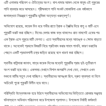
এটি এলাকার পরিবেশ ও ঐতিহ্যের অংশ। বাপ-দাদার আমল থেকে মানুষ এই পুকুরের
পানি ব্যবহার করে আসছেন। গ্রীষ্মকালে পানি সংকট মোকাবিলা এবং বর্ষাকালে
জলাবদ্ধতা নিয়ন্ত্রণে পুকুরটির ভূমিকা অত্যন্ত গুরুত্বপূর্ণ।
অভিযোগ রয়েছে, কয়েক দিন ধরে গভীর রাতে ট্রাক ও ট্রাক্টর দিয়ে বালু ও মাটি এনে
পুকুরটি ভরাট করা হচ্ছিল। দিনের বেলায় কাজ বন্ধ থাকলেও রাত নামলেই একের পর
এক ট্রাক এসে পুকুরে মাটি ফেলত। এতে স্থানীয়দের মধ্যে আতঙ্ক ও ক্ষোভ বাড়তে
থাকে। অনেকেই প্রথমে বিষয়টি নিয়ে প্রতিবাদ করার সাহস পাননি, কারণ ভরাটের
পেছনে একটি প্রভাবশালী চক্র জড়িত রয়েছে বলে ধারণা করা হচ্ছিল।
স্থানীয় বাসিন্দারা জানান, মাত্র কয়েক দিনের মধ্যেই পুকুরটির প্রায় দুই-তৃতীয়াংশ
অংশ ভরাট হয়ে যায়। একসময় যেখানে বিশাল জলরাশি দেখা যেত, সেখানে এখন
শুকনো মাটির স্তূপ দেখা যাচ্ছিল। স্থানীয়দের আশঙ্কা ছিল, দ্রুত ব্যবস্থা না নিলে
অচিরেই পুরো পুকুরটি বিলীন হয়ে যাবে।
পরিস্থিতি উদ্বেগজনক হয়ে উঠলে স্থানীয়দের অভিযোগের ভিত্তিতে রোববার সন্ধ্যায়
ঘটনাস্থলে অভিযান পরিচালনা করে উপজেলা প্রশাসন। উপজেলা নির্বাহী কর্মকর্তা