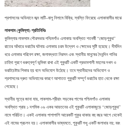
প্রশাসনের অভিযানে জব্দ মাটি–বালু নিলামে বিক্রি, স্বস্তি ফিরেছে এলাকাবাসীর মাঝে
লাকসাম (কুমিল্লা) প্রতিনিধিঃ
কুমিল্লার লাকসাম পৌরসভার পশ্চিমগাঁও এলাকায় অবস্থিত শতবর্ষী “জোড়পুকুর”
রাতের আঁধারে ভরাটের ঘটনায় এলাকায় চরম উদ্বেগ ও ক্ষোভের সৃষ্টি হয়েছে। দীর্ঘদিন
ধরে এলাকার পরিবেশ রক্ষা, জলাবদ্ধতা নিরসন এবং স্থানীয় মানুষের দৈনন্দিন পানির
চাহিদা পূরণে গুরুত্বপূর্ণ ভূমিকা রাখা এই পুকুরটি একটি প্রভাবশালী মহলের দখল ও
ভরাটচেষ্টার শিকার হয় বলে অভিযোগ উঠেছে। তবে স্থানীয়দের অভিযোগ ও
প্রশাসনের দ্রুত অভিযানের কারণে আপাতত পুকুরটি সম্পূর্ণ ভরাটের হাত থেকে রক্ষা
পেয়েছে।
স্থানীয় সূত্রে জানা যায়, লাকসাম-শ্রীয়াং সড়কের পাশের পশ্চিমগাঁও এলাকায়
অবস্থিত প্রায় ১ দশমিক ০৬ একর আয়তনের এই পুকুরটি এলাকাজুড়ে “জোড়পুকুর”
নামে পরিচিত। একই এলাকায় পাশাপাশি আরেকটি পুকুর থাকায় বহু বছর আগে থেকেই
এই নামের প্রচলন হয়। এলাকাবাসীর ভাষ্যমতে, পুকুরটি শুধু একটি জলাধার নয়; বরং