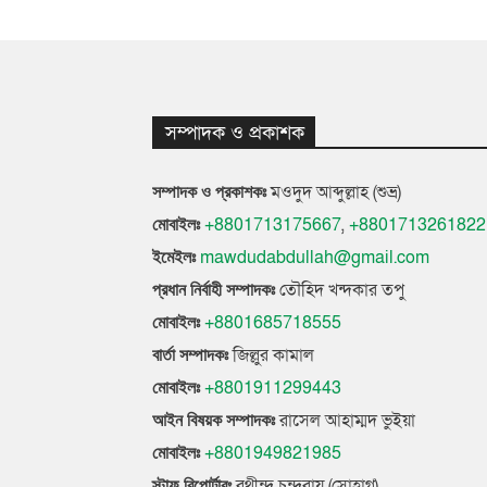
সম্পাদক ও প্রকাশক
মওদুদ আব্দুল্লাহ (শুভ্র)
সম্পাদক ও প্রকাশকঃ
+8801713175667
,
+8801713261822
মোবাইলঃ
mawdudabdullah@gmail.com
ইমেইলঃ
তৌহিদ খন্দকার তপু
প্রধান নির্বাহী সম্পাদকঃ
+8801685718555
মোবাইলঃ
জিল্লুর কামাল
বার্তা সম্পাদকঃ
+8801911299443
মোবাইলঃ
রাসেল আহাম্মদ ভুইয়া
আইন বিষয়ক সম্পাদকঃ
+8801949821985
মোবাইলঃ
রথীন্দ্র চন্দ্ররায় (সোহাগ)
স্টাফ রিপোর্টারঃ