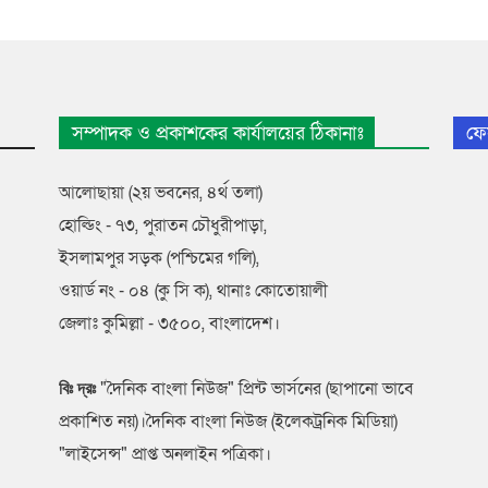
সম্পাদক ও প্রকাশকের কার্যালয়ের ঠিকানাঃ
ফে
আলোছায়া (২য় ভবনের, ৪র্থ তলা)
হোল্ডিং - ৭৩, পুরাতন চৌধুরীপাড়া,
ইসলামপুর সড়ক (পশ্চিমের গলি),
ওয়ার্ড নং - ০৪ (কু সি ক), থানাঃ কোতোয়ালী
জেলাঃ কুমিল্লা - ৩৫০০, বাংলাদেশ।
"দৈনিক বাংলা নিউজ" প্রিন্ট ভার্সনের (ছাপানো ভাবে
বিঃ দ্রঃ
প্রকাশিত নয়)।দৈনিক বাংলা নিউজ (ইলেকট্রনিক মিডিয়া)
"লাইসেন্স" প্রাপ্ত অনলাইন পত্রিকা।