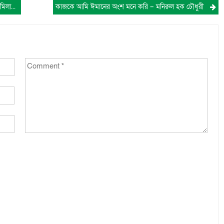
১১ ডিসেম্বর লাকসাম হানাদারমুক্ত দিবস উপলক্ষে দোয়া, মিলাদ মাহফিল ও আলোচনা সভা অনুষ্ঠিত।
কাজকে আমি ঈমানের অংশ মনে করি – মনিরুল হক চৌধুরী