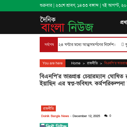
Skip
শুক্রবার
|
২৩শে শ্রাবণ, ১৪৩৩ বঙ্গাব্দ
|
৭ই আগস্ট, ২০২৬
to
content
প্র
ুরের জামিন বাতিল, ২৪ ঘণ্টার মধ্যে আত্মসমর্পণের নির্দেশ।
কুমিল্লা স্বপ্নজো
সর্বশেষ
You are here
Home
>
রাজনীতি
>
বিএনপি’র ভারপ্রাপ্
বিএনপি’র ভারপ্রাপ্ত চেয়ারম্যান ঘোষিত 
ইয়াছিন এর স্বপ্ন-ভবিষ্যৎ কর্মপরিকল্পনা
রাজনীতি
0
Doinik Bangla News
-
December 12, 2025