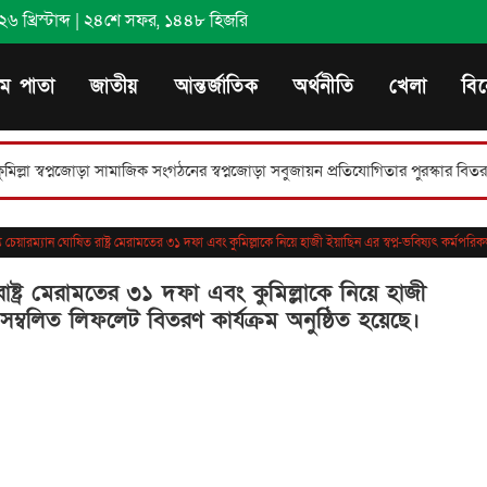
 খ্রিস্টাব্দ
|
২৪শে সফর, ১৪৪৮ হিজরি
থম পাতা
জাতীয়
আন্তর্জাতিক
অর্থনীতি
খেলা
বি
ড়া সামাজিক সংগঠনের স্বপ্নজোড়া সবুজায়ন প্রতিযোগিতার পুরস্কার বিতরণ।
লাকসামে
ত চেয়ারম্যান ঘোষিত রাষ্ট্র মেরামতের ৩১ দফা এবং কুমিল্লাকে নিয়ে হাজী ইয়াছিন এর স্বপ্ন-ভবিষ্যৎ কর্মপরিক
রাষ্ট্র মেরামতের ৩১ দফা এবং কুমিল্লাকে নিয়ে হাজী
 সম্বলিত লিফলেট বিতরণ কার্যক্রম অনুষ্ঠিত হয়েছে।