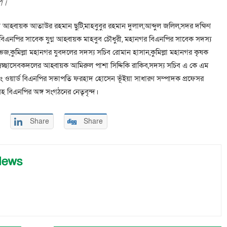
ি।
ন আহ্বায়ক আতাউর রহমান ছুটি,মাহবুবুর রহমান দুলাল,আব্দুল জলিল,সদর দক্ষিণ
এনপির সাবেক যুগ্ন আহ্বায়ক মাহবুব চৌধুরী, মহানগর বিএনপির সাবেক সদস্য
জ,কুমিল্লা মহানগর যুবদলের সদস্য সচিব রোমান হাসান,কুমিল্লা মহানগর কৃষক
বেচ্ছাসেবকদলের আহ্বায়ক আমিরুল পাশা সিদ্দিকি রাকিব,সদস্য সচিব এ কে এম
নং ওয়ার্ড বিএনপির সভাপতি ফরহাদ হোসেন ভূঁইয়া সাধারণ সম্পাদক প্রফেসর
 সহ বিএনপির অঙ্গ সংগঠনের নেতৃবৃন্দ।
Share
Share
News