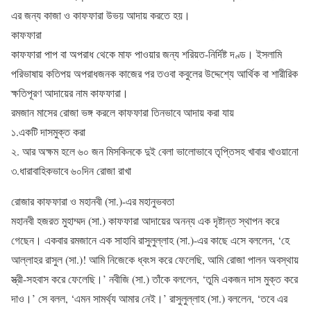
এর জন্য কাজা ও কাফফারা উভয় আদায় করতে হয়।
কাফফারা
কাফফারা পাপ বা অপরাধ থেকে মাফ পাওয়ার জন্য শরিয়ত-নির্দিষ্ট দণ্ড। ইসলামি
পরিভাষায় কতিপয় অপরাধজনক কাজের পর তওবা কবুলের উদ্দেশ্যে আর্থিক বা শারীরিক
ক্ষতিপূরণ আদায়ের নাম কাফফারা।
রমজান মাসের রোজা ভঙ্গ করলে কাফফারা তিনভাবে আদায় করা যায়
১.একটি দাসমুক্ত করা
২. আর অক্ষম হলে ৬০ জন মিসকিনকে দুই বেলা ভালোভাবে তৃপ্তিসহ খাবার খাওয়ানো
৩.ধারাবাহিকভাবে ৬০দিন রোজা রাখা
রোজার কাফফারা ও মহানবী (সা.)-এর মহানুভবতা
মহানবী হজরত মুহাম্মদ (সা.) কাফফারা আদায়ের অনন্য এক দৃষ্টান্ত স্থাপন করে
গেছেন। একবার রমজানে এক সাহাবি রাসুলুল্লাহ (সা.)-এর কাছে এসে বললেন, ‘হে
আল্লাহর রাসুল (সা.)! আমি নিজেকে ধ্বংস করে ফেলেছি, আমি রোজা পালন অবস্থায়
স্ত্রী-সহবাস করে ফেলেছি।’ নবীজি (সা.) তাঁকে বললেন, ‘তুমি একজন দাস মুক্ত করে
দাও।’ সে বলল, ‘এমন সামর্থ্য আমার নেই।’ রাসুলুল্লাহ (সা.) বললেন, ‘তবে এর