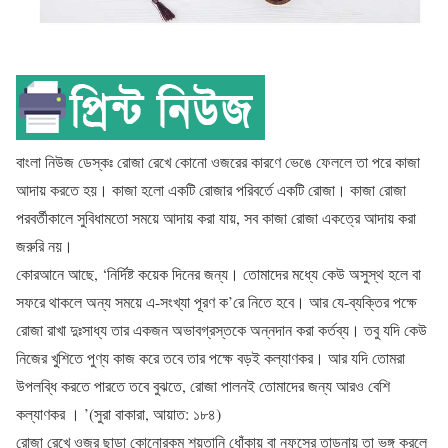
বাংলা নিউজ ডেস্কঃ রোজা রেখে কোনো ওজরের কারণে ভেঙে ফেললে তা পরে কাজা
আদায় করতে হয়। কাজা হলো একটি রোজার পরিবর্তে একটি রোজা। কাজা রোজা
পরবর্তীকালে সুবিধামতো সময়ে আদায় করা যায়, সব কাজা রোজা একত্রে আদায় করা
জরুরি নয়।
কোরআনে আছে, ‘নির্দিষ্ট কয়েক দিনের জন্য। তোমাদের মধ্যে কেউ অসুস্থ হলে বা
সফরে থাকলে অন্য সময়ে এ-সংখ্যা পূরণ ক’রে নিতে হবে। আর যে-ব্যক্তির পক্ষে
রোজা রাখা দুঃসাধ্য তার একজন অভাবগ্রস্তকে অন্নদান করা কর্তব্য। তবু যদি কেউ
নিজের খুশিতে পুণ্য কাজ করে তবে তার পক্ষে বড়ই কল্যাণকর। আর যদি তোমরা
উপলব্ধি করতে পারতে তবে বুঝতে, রোজা পালনই তোমাদের জন্য আরও বেশি
কল্যাণকর । ’(সুরা বাকারা, আয়াত: ১৮৪)
রোজা রেখে ওজর ছাড়া কোনোরকম শয়তানি ধোঁকায় বা নফসের তাড়নায় তা ভঙ্গ করলে