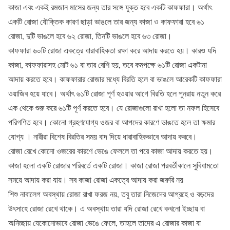
কাজা এবং একই রমজান মাসের জন্য তার সঙ্গে যুক্ত হবে একটি কাফফারা। অর্থাৎ
একটি রোজা যৌক্তিক কারণ ছাড়া ভাঙলে তার জন্য কাজা ও কাফফারা হবে ৬১
রোজা, দুটি ভাঙলে হবে ৬২ রোজা, তিনটি ভাঙলে হবে ৬৩ রোজা।
কাফফারা ৬০টি রোজা একত্রে ধারাবাহিকতা রক্ষা করে আদায় করতে হয়। কারও যদি
কাজা, কাফফারাসহ মোট ৬১ বা তার বেশি হয়, তবে কমপক্ষে ৬১টি রোজা একটানা
আদায় করতে হবে। কাফফারার রোজার মধ্যে বিরতি হলে বা ভাঙলে আরেকটি কাফফারা
ওয়াজিব হয়ে যাবে। অর্থাৎ ৬১টি রোজা পূর্ণ হওয়ার আগে বিরতি হলে পুনরায় নতুন করে
এক থেকে শুরু করে ৬১টি পূর্ণ করতে হবে। যে রোজাগুলো রাখা হলো তা নফল হিসেবে
পরিগণিত হবে। কোনো গ্রহণযোগ্য ওজর বা আপদের কারণে ভাঙতে হলে তা ক্ষমার
যোগ্য । নারীরা বিশেষ বিরতির সময় বাদ দিয়ে ধারাবাহিকভাবে আদায় করবে।
রোজা রেখে কোনো ওজরের কারণে ভেঙে ফেললে তা পরে কাজা আদায় করতে হয়।
কাজা হলো একটি রোজার পরিবর্তে একটি রোজা। কাজা রোজা পরবর্তীকালে সুবিধামতো
সময়ে আদায় করা যায়। সব কাজা রোজা একত্রে আদায় করা জরুরি নয়
শিশু নাবালেগ অবস্থায় রোজা রাখা ফরজ নয়, তবু তারা নিজেদের আগ্রহে ও বড়দের
উৎসাহে রোজা রেখে থাকে। এ অবস্থায় তারা যদি রোজা রেখে কখনো ইচ্ছায় বা
অনিচ্ছায় যেকোনোভাবে রোজা ভেঙে ফেলে, তাহলে তাদের এ রোজার কাজা বা