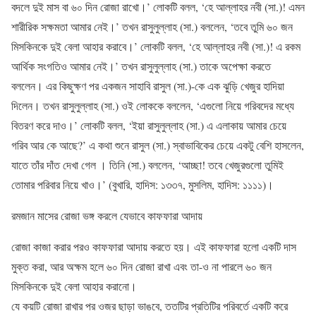
বদলে দুই মাস বা ৬০ দিন রোজা রাখো।’ লোকটি বলল, ‘হে আল্লাহর নবী (সা.)! এমন
শারীরিক সক্ষমতা আমার নেই।’ তখন রাসুলুল্লাহ (সা.) বললেন, ‘তবে তুমি ৬০ জন
মিসকিনকে দুই বেলা আহার করাবে।’ লোকটি বলল, ‘হে আল্লাহর নবী (সা.)! এ রকম
আর্থিক সংগতিও আমার নেই।’ তখন রাসুলুল্লাহ (সা.) তাকে অপেক্ষা করতে
বললেন। এর কিছুক্ষণ পর একজন সাহাবি রাসুল (সা.)-কে এক ঝুড়ি খেজুর হাদিয়া
দিলেন। তখন রাসুলুল্লাহ (সা.) ওই লোককে বললেন, ‘এগুলো নিয়ে গরিবদের মধ্যে
বিতরণ করে দাও।’ লোকটি বলল, ‘ইয়া রাসুলুল্লাহ (সা.) এ এলাকায় আমার চেয়ে
গরিব আর কে আছে?’ এ কথা শুনে রাসুল (সা.) স্বাভাবিকের চেয়ে একটু বেশি হাসলেন,
যাতে তাঁর দাঁত দেখা গেল । তিনি (সা.) বললেন, ‘আচ্ছা! তবে খেজুরগুলো তুমিই
তোমার পরিবার নিয়ে খাও।’ (বুখারি, হাদিস: ১৩৩৭, মুসলিম, হাদিস: ১১১১)।
রমজান মাসের রোজা ভঙ্গ করলে যেভাবে কাফফারা আদায়
রোজা কাজা করার পরও কাফফারা আদায় করতে হয়। এই কাফফারা হলো একটি দাস
মুক্ত করা, আর অক্ষম হলে ৬০ দিন রোজা রাখা এবং তা-ও না পারলে ৬০ জন
মিসকিনকে দুই বেলা আহার করানো।
যে কয়টি রোজা রাখার পর ওজর ছাড়া ভাঙবে, ততটির প্রতিটির পরিবর্তে একটি করে