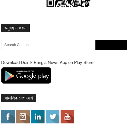
অনুসন্ধান করুন
Search
for:
Download Doinik Bangla News App on Play Store
সামাজিক যোগাযোগ