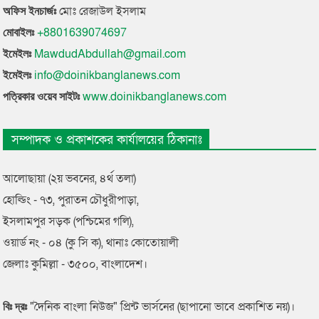
মোঃ রেজাউল ইসলাম
অফিস ইনচার্জঃ
+8801639074697
মোবাইলঃ
MawdudAbdullah@gmail.com
ইমেইলঃ
info@doinikbanglanews.com
ইমেইলঃ
www.doinikbanglanews.com
পত্রিকার ওয়েব সাইটঃ
সম্পাদক ও প্রকাশকের কার্যালয়ের ঠিকানাঃ
আলোছায়া (২য় ভবনের, ৪র্থ তলা)
হোল্ডিং - ৭৩, পুরাতন চৌধুরীপাড়া,
ইসলামপুর সড়ক (পশ্চিমের গলি),
ওয়ার্ড নং - ০৪ (কু সি ক), থানাঃ কোতোয়ালী
জেলাঃ কুমিল্লা - ৩৫০০, বাংলাদেশ।
"দৈনিক বাংলা নিউজ" প্রিন্ট ভার্সনের (ছাপানো ভাবে প্রকাশিত নয়)।
বিঃ দ্রঃ