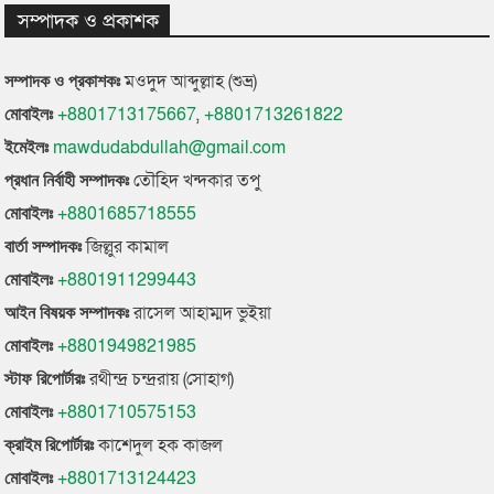
সম্পাদক ও প্রকাশক
মওদুদ আব্দুল্লাহ (শুভ্র)
সম্পাদক ও প্রকাশকঃ
+8801713175667
,
+8801713261822
মোবাইলঃ
mawdudabdullah@gmail.com
ইমেইলঃ
তৌহিদ খন্দকার তপু
প্রধান নির্বাহী সম্পাদকঃ
+8801685718555
মোবাইলঃ
জিল্লুর কামাল
বার্তা সম্পাদকঃ
+8801911299443
মোবাইলঃ
রাসেল আহাম্মদ ভুইয়া
আইন বিষয়ক সম্পাদকঃ
+8801949821985
মোবাইলঃ
রথীন্দ্র চন্দ্ররায় (সোহাগ)
স্টাফ রিপোর্টারঃ
+8801710575153
মোবাইলঃ
কাশেদুল হক কাজল
ক্রাইম রিপোর্টারঃ
+8801713124423
মোবাইলঃ