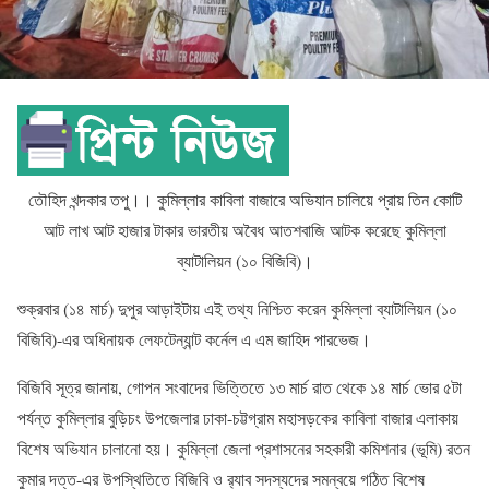
তৌহিদ খন্দকার তপু।। কুমিল্লার কাবিলা বাজারে অভিযান চালিয়ে প্রায় তিন কোটি
আট লাখ আট হাজার টাকার ভারতীয় অবৈধ আতশবাজি আটক করেছে কুমিল্লা
ব্যাটালিয়ন (১০ বিজিবি)।
শুক্রবার (১৪ মার্চ) দুপুর আড়াইটায় এই তথ্য নিশ্চিত করেন কুমিল্লা ব্যাটালিয়ন (১০
বিজিবি)-এর অধিনায়ক লেফটেন্যান্ট কর্নেল এ এম জাহিদ পারভেজ।
বিজিবি সূত্র জানায়, গোপন সংবাদের ভিত্তিতে ১৩ মার্চ রাত থেকে ১৪ মার্চ ভোর ৫টা
পর্যন্ত কুমিল্লার বুড়িচং উপজেলার ঢাকা-চট্টগ্রাম মহাসড়কের কাবিলা বাজার এলাকায়
বিশেষ অভিযান চালানো হয়। কুমিল্লা জেলা প্রশাসনের সহকারী কমিশনার (ভূমি) রতন
কুমার দত্ত-এর উপস্থিতিতে বিজিবি ও র‍্যাব সদস্যদের সমন্বয়ে গঠিত বিশেষ