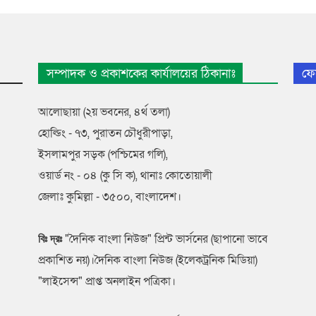
সম্পাদক ও প্রকাশকের কার্যালয়ের ঠিকানাঃ
ফে
আলোছায়া (২য় ভবনের, ৪র্থ তলা)
হোল্ডিং - ৭৩, পুরাতন চৌধুরীপাড়া,
ইসলামপুর সড়ক (পশ্চিমের গলি),
ওয়ার্ড নং - ০৪ (কু সি ক), থানাঃ কোতোয়ালী
জেলাঃ কুমিল্লা - ৩৫০০, বাংলাদেশ।
"দৈনিক বাংলা নিউজ" প্রিন্ট ভার্সনের (ছাপানো ভাবে
বিঃ দ্রঃ
প্রকাশিত নয়)।দৈনিক বাংলা নিউজ (ইলেকট্রনিক মিডিয়া)
"লাইসেন্স" প্রাপ্ত অনলাইন পত্রিকা।