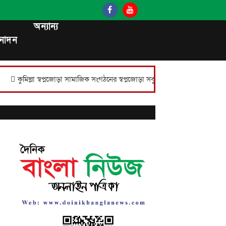
অন্যান্য
নোদন
্বপ্নজোড়া সামাজিক সংগঠনের স্বপ্নজোড়া সবুজায়ন প্রতিযোগিতার পুরস্কার বিতরণ।