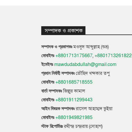
সম্পাদক ও প্রকাশক
মওদুদ আব্দুল্লাহ (শুভ্র)
সম্পাদক ও প্রকাশকঃ
+8801713175667
,
+8801713261822
মোবাইলঃ
mawdudabdullah@gmail.com
ইমেইলঃ
তৌহিদ খন্দকার তপু
প্রধান নির্বাহী সম্পাদকঃ
+8801685718555
মোবাইলঃ
জিল্লুর কামাল
বার্তা সম্পাদকঃ
+8801911299443
মোবাইলঃ
রাসেল আহাম্মদ ভুইয়া
আইন বিষয়ক সম্পাদকঃ
+8801949821985
মোবাইলঃ
রথীন্দ্র চন্দ্ররায় (সোহাগ)
স্টাফ রিপোর্টারঃ