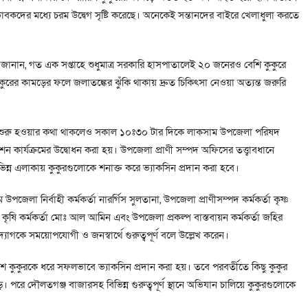
বকদের মধ্যে চরম উদ্বেগ সৃষ্টি করেছে। অনেকেই সন্তানদের বাইরে খেলাধুলা করতে
লম জানান, গত এক সপ্তাহে শুধুমাত্র সরকারি হাসপাতালেই ২০ জনেরও বেশি কুকুরে
ের কামড়ের ফলে জলাতঙ্কের ঝুঁকি থাকায় দ্রুত চিকিৎসা নেওয়া অত্যন্ত জরুরি
ক্রম শুরু হওয়ার কথা থাকলেও সকাল ১০ঃ৩০ টার দিকে লাকসাম উপজেলা পরিষদ
েশন কার্যক্রমের উদ্বোধন করা হয়। উপজেলা প্রাণী সম্পদ অফিসের তত্ত্বাবধানে
িভিন্ন এলাকায় কুকুরগুলোকে শনাক্ত করে ভ্যাকসিন প্রদান করা হবে।
 উপজেলা নির্বাহী কর্মকর্তা নারর্গিস সুলতানা, উপজেলা প্রাণীসম্পদ কর্মকর্তা কৃষ্ণ
ষি কর্মকর্তা মোঃ আল আমিন এবং উপজেলা প্রকল্প বাস্তবায়ন কর্মকর্তা জহির
্যোগকে সময়োপযোগী ও জনস্বার্থে গুরুত্বপূর্ণ বলে উল্লেখ করেন।
শ কুকুরকে ধরে সফলভাবে ভ্যাকসিন প্রদান করা হয়। তবে পরবর্তীতে কিছু কুকুর
রে দৌলতগঞ্জ বাজারসহ বিভিন্ন গুরুত্বপূর্ণ স্থানে অভিযান চালিয়ে কুকুরগুলোকে