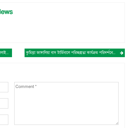
News
কুমিল্লা আদালত এলাকায় চাঁদাবাজি বেড়েই চলছে: গণধোলাইয়ের পরও ধরাছোঁয়ার বাইরে চক্র
কুমিল্লা জাঙ্গালিয়া বাস টার্মিনালে পরিচ্ছন্নতা কার্যক্রম পরিদর্শনে সিটি কর্পোরেশন প্রশাসক ইউসুফ মোল্লা টিপু।