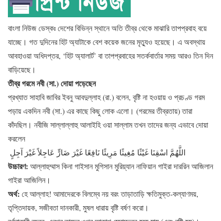
বাংলা নিউজ ডেস্কঃ দেশের বিভিন্ন স্থানে অতি তীব্র থেকে মাঝারি তাপপ্রবাহ বয়ে
যাচ্ছে। গত দুদিনের হিট অ্যাটাকে বেশ কয়েক জনের মৃত্যুও হয়েছে। এ অবস্থায়
আবহাওয়া অধিদপ্তর, ‘হিট অ্যালার্ট’ বা তাপপ্রবাহের সতর্কবার্তার সময় আরও তিন দিন
বাড়িয়েছে।
তীব্র গরমে নবী (সা.) দোয়া পড়েছেন
প্রখ্যাত সাহাবি জাবির ইবনু আবদুল্লাহ (রা.) বলেন, বৃষ্টি না হওয়ায় ও প্রচণ্ড গরম
পড়ায় একদিন নবী (সা.) এর কাছে কিছু লোক এলো। (গরমের তীব্রতায়) তারা
কাঁদছিল। নবীজি সাল্লাল্লাহু আলাইহি ওয়া সাল্লাম তখন তাদের জন্য এভাবে দোয়া
করলেন
اللَّهُمَّ اسْقِنَا غَيْثًا مُغِيثًا مَرِيئًا نَافِعًا غَيْرَ ضَارٍّ عَاجِلاً غَيْرَ آجِلٍ ‏
উচ্চারণ:
আল্লাহুম্মাস কিনা গাইসান মুগিসান মুরিয়্যান নাফিয়ান গাইরা দাররিন আজিলান
গাইরা আজিলিন।
অর্থ:
হে আল্লাহ! আমাদেরকে বিলম্বে নয় বরং তাড়াতাড়ি ক্ষতিমুক্ত-কল্যাণময়,
তৃপ্তিদায়ক, সজীবতা দানকারী, মুষল ধারায় বৃষ্টি বর্ষণ করো।