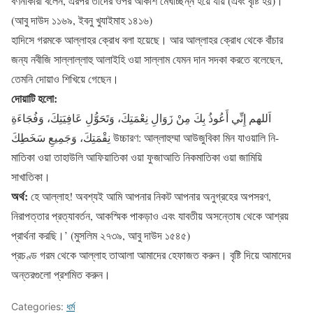
বর্ণনাকারী বলেন, এরপর তাদের ওপর আকাশ মেঘাচ্ছন্ন হয়ে যায় (এবং বৃষ্টি হয়)।
(আবু দাউদ ১১৬৯, ইবনু খুযাইমাহ ১৪১৬)
হাদিসে গরমকে আল্লাহর ক্রোধ বলা হয়েছে। আর আল্লাহর ক্রোধ থেকে বাঁচার
জন্য নবীজি সাল্লাল্লাহু আলাইহি ওয়া সাল্লাম যেমন দান সদকা করতে বলেছেন,
তেমনি দোয়াও শিখিয়ে গেছেন।
দোয়াটি হলো:
اَللهم إِنِّي أَعُوذُ بِكَ مِنْ زَوَالِ نِعْمَتِكَ، وَتَحَوُّلِ عَافِيَتِكَ، وَفُجَاءَةِ
نِقْمَتِكَ، وَجَمِيعِ سَخَطِكَ উচ্চারণ: আল্লাহুম্মা আউজুবিকা মিন যাওয়ালি নি-
মাতিকা ওয়া তাহাউলি আফিয়াতিকা ওয়া ফুজাআতি নিকমাতিকা ওয়া জামিয়ি
সাখাতিকা।
অর্থ:
হে আল্লাহ! অবশ্যই আমি আপনার নিকট আপনার অনুগ্রহের অপসরণ,
নিরাপত্তার প্রত্যাবর্তন, আকস্মিক পাকড়াও এবং যাবতীয় অসন্তোষ থেকে আশ্রয়
প্রার্থনা করছি।’ (মুসলিম ২৭৩৯, আবু দাউদ ১৫৪৫)
প্রচণ্ড গরম থেকে আল্লাহ তাআলা আমাদের হেফাজত করুন। বৃষ্টি দিয়ে আমাদের
অন্তরগুলো প্রশমিত করুন।
Categories:
ধর্ম