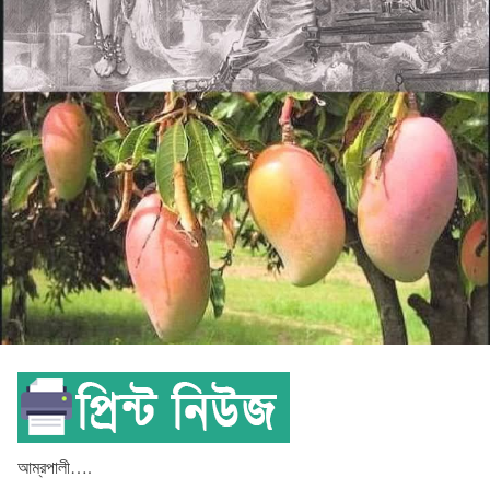
আম্রপালী….