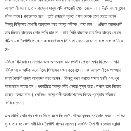
আম্রপালী জানান, তার রাজ্যের মানুষ এটা কখনোই মেনে নেবেন না। উল্টো বহু মানুষের
জীবন যাবে। রক্তপাত হবে। তাই রাজাকে দ্রুত এখান থেকে চলে যেতে বলেন।
কিন্তু বিম্বিসার বৈশালী আক্রমন করে আম্রপালীকে পেতে চান । ওদিকে আম্রপালী
তার নিজের রাজ্যের কোন ক্ষতি চান না। তাই তিনি রাজাকে তার নিজ রাজ্যে ফেরত
পাঠান এবং বৈশালীতে কোন আক্রমণ হলে তিনি তা মেনে নেবেন না বলে সাফ জানিয়ে
দেন।
এদিকে বিম্বিসারের সন্তান অজাতশত্রুও আম্রপালীর প্রেমে মগ্ন ছিলেন। তিনি
বিম্বিসারকে আটক করে নিজে সিংহাসন দখল করে বসেন এবং আম্রপালীকে পাওয়ার
জন্য বৈশালী রাজ্য আক্রমণ করে বসেন। কিন্তু দখল করতে সক্ষম হননি এবং খুব
বাজেভাবে আহত হন। পরবর্তীতে আম্রপালীর সেবায় সুস্থ হয়ে গোপনে তার নিজের
রাজ্যে ফেরত যান । সেদিনও আম্রপালী অজাতশত্রুর বিয়ের প্রস্তাব সবিনয়ে
ফিরিয়ে দেন।
এত নাটকীয়তার পর শেষের দিকে এসে কি হল? গৌতম বুদ্ধর সময়কাল তখন। গৌতম
বুদ্ধ তার কয়েকশ সঙ্গী নিয়ে বৈশালী রাজ্যে এলেন। একদিন বৈশালী রাজ্যের রাবান্দা