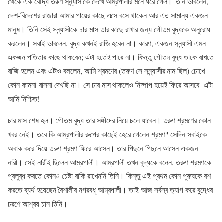
থেকে এক বৌদ্ধ তরুণ সন্ন্যাসীকে দেখে আম্রপালীর মনে ধরে গেল। তিনি ভাবলেন,
দেশ-বিদেশের রাজারা আমার পায়ের কাছে এসে বসে থাকেন আর এত সামান্য একজন
মানুষ। তিনি সেই সন্ন্যাসীকে চার মাস তার কাছে রাখার জন্য গৌতম বুদ্ধকে অনুরোধ
করলেন। সবাই ভাবলেন, বুদ্ধ কখনই রাজি হবেন না। কারণ, একজন সন্ন্যাসী এমন
একজন পতিতার কাছে থাকবেন; এটা হতেই পারে না। কিন্তু গৌতম বুদ্ধ তাকে রাখতে
রাজি হলেন এবং এটাও বললেন, আমি শ্রমণের (তরুণ সে সন্ন্যাসীর নাম ছিল) চোখে
কোন কামনা-বাসনা দেখছি না। সে চার মাস থাকলেও নিষ্পাপ হয়েই ফিরে আসবে- এটা
আমি নিশ্চিত!
চার মাস শেষ হল। গৌতম বুদ্ধ তার সঙ্গীদের নিয়ে চলে যাবেন। তরুণ শ্রমণের কোন
খবর নেই। তবে কি আম্রপালীর রুপের কাছেই হেরে গেলেন শ্রমণ? সেদিন সবাইকে
অবাক করে দিয়ে তরুণ শ্রমণ ফিরে আসেন। তার পিছনে পিছনে আসেন একজন
নারী। সেই নারীই ছিলেন আম্রপালী। আম্রপালী তখন বুদ্ধকে বলেন, তরুণ শ্রমণকে
প্রলুব্ধ করতে কোনও চেষ্টা বাকি রাখেননি তিনি। কিন্তু এই প্রথম কোন পুরুষকে বশ
করতে ব্যর্থ হয়েছেন বৈশালীর নগরবধূ আম্রপালী। তাই আজ সর্বস্ব ত্যাগ করে বুদ্ধের
চরণে আশ্রয় চান তিনি।