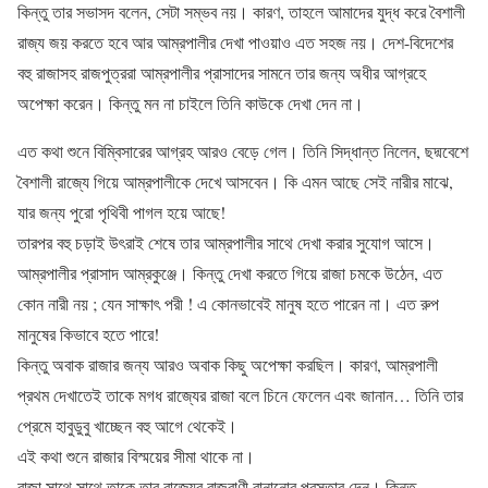
কিন্তু তার সভাসদ বলেন, সেটা সম্ভব নয়। কারণ, তাহলে আমাদের যুদ্ধ করে বৈশালী
রাজ্য জয় করতে হবে আর আম্রপালীর দেখা পাওয়াও এত সহজ নয়। দেশ-বিদেশের
বহু রাজাসহ রাজপুত্ররা আম্রপালীর প্রাসাদের সামনে তার জন্য অধীর আগ্রহে
অপেক্ষা করেন। কিন্তু মন না চাইলে তিনি কাউকে দেখা দেন না।
এত কথা শুনে বিম্বিসারের আগ্রহ আরও বেড়ে গেল। তিনি সিদ্ধান্ত নিলেন, ছদ্মবেশে
বৈশালী রাজ্যে গিয়ে আম্রপালীকে দেখে আসবেন। কি এমন আছে সেই নারীর মাঝে,
যার জন্য পুরো পৃথিবী পাগল হয়ে আছে!
তারপর বহু চড়াই উৎরাই শেষে তার আম্রপালীর সাথে দেখা করার সুযোগ আসে।
আম্রপালীর প্রাসাদ আম্রকুঞ্জে। কিন্তু দেখা করতে গিয়ে রাজা চমকে উঠেন, এত
কোন নারী নয় ; যেন সাক্ষাৎ পরী ! এ কোনভাবেই মানুষ হতে পারেন না। এত রুপ
মানুষের কিভাবে হতে পারে!
কিন্তু অবাক রাজার জন্য আরও অবাক কিছু অপেক্ষা করছিল। কারণ, আম্রপালী
প্রথম দেখাতেই তাকে মগধ রাজ্যের রাজা বলে চিনে ফেলেন এবং জানান… তিনি তার
প্রেমে হাবুডুবু খাচ্ছেন বহু আগে থেকেই।
এই কথা শুনে রাজার বিস্ময়ের সীমা থাকে না।
রাজা সাথে সাথে তাকে তার রাজ্যের রাজরাণী বানানোর প্রস্তাব দেন। কিন্তু