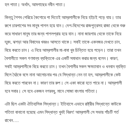
হল পাতা। অর্থাৎ, আমগাছের নবীন পাতা।
কিন্তু শৈশব পেরিয়ে কৈশোরে পা দিতেই আম্রপালীকে নিয়ে হইচই পড়ে যায়। তার
রুপে চারপাশের সব মানুষ পাগল হয়ে যান। দেশ-বিদেশের রাজপুত্রসহ রাজা থেকে শুরু
করে সাধারণ মানুষ তার জন্য পাগলপ্রায় হয়ে যান। নানা জায়গায় থেকে তাকে নিয়ে
দ্বন্দ, ঝগড়া আর বিবাদের খবরও আসতে থাকে। সবাই তাকে একনজর দেখতে চান,
বিয়ে করতে চান। এ নিয়ে আম্রপালীর মা-বাবা খুব চিন্তিত হয়ে পড়েন। তারা তখন
বৈশালীতে সকল গণমান্য ব্যক্তিকে এর একটি সমাধান করার জন্য বলেন। কারণ,
সবাই আম্রপালীকে বিয়ে করতে চান। তখন বৈশালীর সকল ক্ষমতাবান ও ধনবান ব্যক্তি
মিলে বৈঠকে বসে নানা আলোচনার পর যে সিদ্ধান্ত নেন তা হল, আম্রপালীকে কেউ
বিয়ে করতে পারবেন না। কারণ তার রুপ। সে একা কারো হতে পারে না। আম্রপালী
হবে সবার। সে হবে একজন নগরবধু, মানে সোজা বাংলায় পতিতা।
এটা ছিল একটা ঐতিহাসিক সিদ্ধান্ত। ইতিহাসে এভাবে রাষ্ট্রীয় সিদ্ধান্তে কাউকে
পতিতা বানানো হয়েছে এমন সিদ্ধান্ত খুবই বিরল! আম্রপালী সে সভায় পাঁচটি শর্ত
রাখেন….