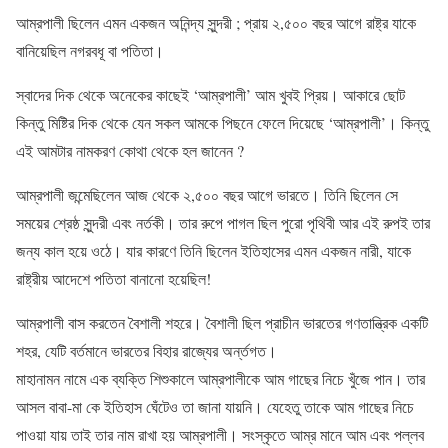
আম্রপালী ছিলেন এমন একজন অনিন্দ্য সুন্দরী ; প্রায় ২,৫০০ বছর আগে রাষ্ট্র যাকে
বানিয়েছিল নগরবধূ বা পতিতা।
স্বাদের দিক থেকে অনেকের কাছেই ‘আম্রপালী’ আম খুবই প্রিয়। আকারে ছোট
কিন্তু মিষ্টির দিক থেকে যেন সকল আমকে পিছনে ফেলে দিয়েছে ‘আম্রপালী’। কিন্তু
এই আমটার নামকরণ কোথা থেকে হল জানেন ?
আম্রপালী জন্মেছিলেন আজ থেকে ২,৫০০ বছর আগে ভারতে। তিনি ছিলেন সে
সময়ের শ্রেষ্ঠ সুন্দরী এবং নর্তকী। তার রুপে পাগল ছিল পুরো পৃথিবী আর এই রুপই তার
জন্য কাল হয়ে ওঠে। যার কারণে তিনি ছিলেন ইতিহাসের এমন একজন নারী, যাকে
রাষ্ট্রীয় আদেশে পতিতা বানানো হয়েছিল!
আম্রপালী বাস করতেন বৈশালী শহরে। বৈশালী ছিল প্রাচীন ভারতের গণতান্ত্রিক একটি
শহর, যেটি বর্তমানে ভারতের বিহার রাজ্যের অর্ন্তগত।
মাহানামন নামে এক ব্যক্তি শিশুকালে আম্রপালীকে আম গাছের নিচে খুঁজে পান। তার
আসল বাবা-মা কে ইতিহাস ঘেঁটেও তা জানা যায়নি। যেহেতু তাকে আম গাছের নিচে
পাওয়া যায় তাই তার নাম রাখা হয় আম্রপালী। সংস্কৃতে আম্র মানে আম এবং পল্লব