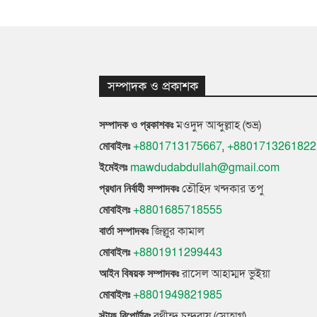
সম্পাদক ও প্রকাশক
মওদুদ আব্দুল্লাহ (শুভ্র)
সম্পাদক ও প্রকাশকঃ
+8801713175667
,
+8801713261822
মোবাইলঃ
mawdudabdullah@gmail.com
ইমেইলঃ
তৌহিদ খন্দকার তপু
প্রধান নির্বাহী সম্পাদকঃ
+8801685718555
মোবাইলঃ
জিল্লুর কামাল
বার্তা সম্পাদকঃ
+8801911299443
মোবাইলঃ
রাসেল আহাম্মদ ভুইয়া
আইন বিষয়ক সম্পাদকঃ
+8801949821985
মোবাইলঃ
রথীন্দ্র চন্দ্ররায় (সোহাগ)
স্টাফ রিপোর্টারঃ