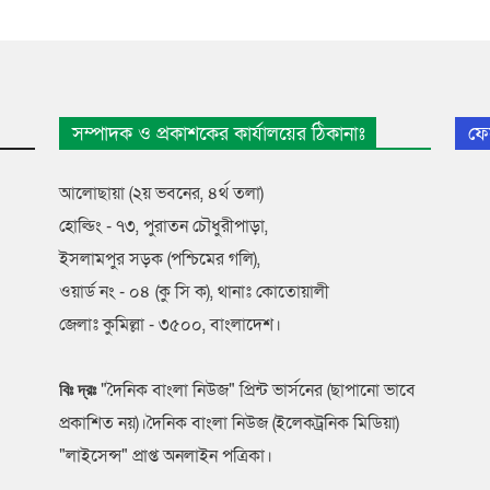
সম্পাদক ও প্রকাশকের কার্যালয়ের ঠিকানাঃ
ফে
আলোছায়া (২য় ভবনের, ৪র্থ তলা)
হোল্ডিং - ৭৩, পুরাতন চৌধুরীপাড়া,
ইসলামপুর সড়ক (পশ্চিমের গলি),
ওয়ার্ড নং - ০৪ (কু সি ক), থানাঃ কোতোয়ালী
জেলাঃ কুমিল্লা - ৩৫০০, বাংলাদেশ।
"দৈনিক বাংলা নিউজ" প্রিন্ট ভার্সনের (ছাপানো ভাবে
বিঃ দ্রঃ
প্রকাশিত নয়)।দৈনিক বাংলা নিউজ (ইলেকট্রনিক মিডিয়া)
"লাইসেন্স" প্রাপ্ত অনলাইন পত্রিকা।