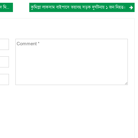
বাংলাদেশ সম্মেলিত পেশাজীবি পরিষদ-এর কুমিল্লায় শহীদ মিনারে শ্রদ্ধা নিবেদন।
কুমিল্লা লাকসাম বাইপাসে ভয়াবহ সড়ক দুর্ঘটনায় ১ জন নিহত।