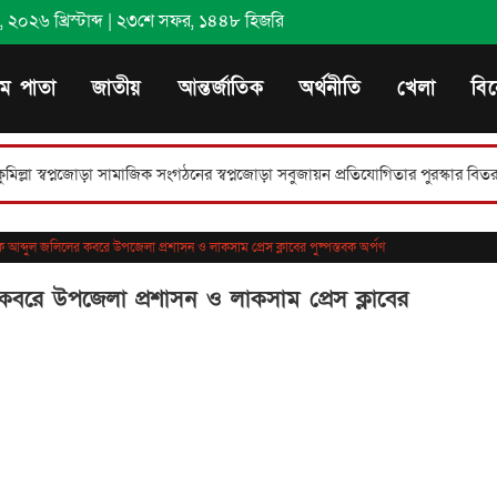
২০২৬ খ্রিস্টাব্দ
|
২৩শে সফর, ১৪৪৮ হিজরি
থম পাতা
জাতীয়
আন্তর্জাতিক
অর্থনীতি
খেলা
বি
ড়া সামাজিক সংগঠনের স্বপ্নজোড়া সবুজায়ন প্রতিযোগিতার পুরস্কার বিতরণ।
লাকসামে
 আব্দুল জলিলের কবরে উপজেলা প্রশাসন ও লাকসাম প্রেস ক্লাবের পুষ্পস্তবক অর্পণ
বরে উপজেলা প্রশাসন ও লাকসাম প্রেস ক্লাবের