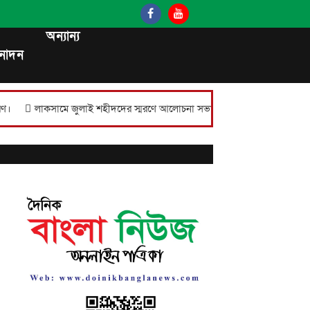
অন্যান্য
নোদন
 জুলাই শহীদদের স্মরণে আলোচনা সভা, সংবর্ধনা, পুরস্কার বিতরণ ও দোয়া অনুষ্ঠিত।