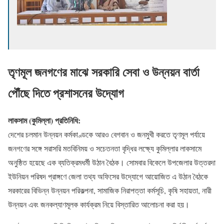
তৃণমূল জনগণের মাঝে সরকারি সেবা ও উন্নয়ন বার্তা
পৌঁছে দিতে প্রশাসনের উদ্যোগ
লাকসাম (কুমিল্লা) প্রতিনিধি:
দেশের চলমান উন্নয়ন কর্মকাণ্ডকে আরও বেগবান ও জনমুখী করতে তৃণমূল পর্যায়ে
জনগণের সঙ্গে সরাসরি মতবিনিময় ও সচেতনতা বৃদ্ধির লক্ষ্যে কুমিল্লার লাকসামে
অনুষ্ঠিত হয়েছে এক ব্যতিক্রমধর্মী উঠান বৈঠক। সোমবার বিকেলে উপজেলার উত্তরদা
ইউনিয়ন পরিষদ প্রাঙ্গণে জেলা তথ্য অফিসের উদ্যোগে আয়োজিত এ উঠান বৈঠকে
সরকারের বিভিন্ন উন্নয়ন পরিকল্পনা, সামাজিক নিরাপত্তা কর্মসূচি, কৃষি সহায়তা, নারী
উন্নয়ন এবং জনকল্যাণমূলক কার্যক্রম নিয়ে বিস্তারিত আলোচনা করা হয়।