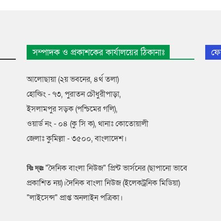
সম্পাদক ও প্রকাশকের কার্যালয়ের ঠিকানাঃ
ফে
আলোছায়া (২য় ভবনের, ৪র্থ তলা)
হোল্ডিং - ৭৩, পুরাতন চৌধুরীপাড়া,
ইসলামপুর সড়ক (পশ্চিমের গলি),
ওয়ার্ড নং - ০৪ (কু সি ক), থানাঃ কোতোয়ালী
জেলাঃ কুমিল্লা - ৩৫০০, বাংলাদেশ।
"দৈনিক বাংলা নিউজ" প্রিন্ট ভার্সনের (ছাপানো ভাবে
বিঃ দ্রঃ
প্রকাশিত নয়)।দৈনিক বাংলা নিউজ (ইলেকট্রনিক মিডিয়া)
"লাইসেন্স" প্রাপ্ত অনলাইন পত্রিকা।