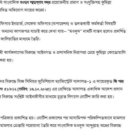
ধি সাংবাদিক
প্রয়োজনীয় প্রমাণ ও সংযুক্তিসহ কুমিল্লা
মওদুদ আব্দুল্লাহ শুভ্র
লিখিত অভিযোগ দায়ের করেন।
সার ইনচার্জ, সেকেন্ড অফিসার (অপারেশন) ও তদন্তকারী কর্মকর্তা বিষয়টি
অন্যান্য কাগজপত্র যাচাই করে দেখা যায়— “মওদুদ” নামটি বাস্তব হলেও প্রদর্শিত
ং জালিয়াতির মাধ্যমে তৈরি।
বিরোধী কার্যকলাপের বিরুদ্ধে আইনগত ও প্রশাসনিক নিরাপত্তা চেয়ে কুমিল্লা কোতোয়ালি
 করা হয়।
ের বিরুদ্ধে বিজ্ঞ সিনিয়র জুডিশিয়াল ম্যাজিস্ট্রেট আদালত–১ এ দায়েরকৃত
জি আর
এর প্রেক্ষিতে আদালত একাধিক আদেশ প্রদান
নং ৫১/৮১২ (তারিখ: ১৬.১০.২০২৫)
ুদ্ধে সংশ্লিষ্ট আইনজীবীর মাধ্যমে চূড়ান্ত লিগ্যাল নোটিশ জারি করা হয়।
য় পত্রিকায় প্রকাশিত হয়। নোটিশ প্রকাশের পর আসামিপক্ষ পরিকল্পিতভাবে মামলার
মামলার গ্রেপ্তারি পরোয়ানা তৈরি করে সাংবাদিক মওদুদ আব্দুল্লাহ শুভ্রের বিরুদ্ধে