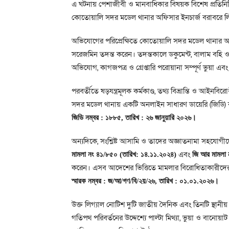
এ ঘটনায় পেশাজীবী ও মানবাধিকার বিষয়ক বিশেষ প্রতিনি
কোতোয়ালি সদর মডেল থানার অফিসার ইনচার্জ বরাবরে 
অভিযোগের পরিপ্রেক্ষিতে কোতোয়ালি সদর মডেল থানার অফি
সরেজমিন তদন্ত করেন। তদন্তকালে ডকুমেন্ট, বালাম বহি ও 
অভিযোগ, কাগজপত্র ও গ্রেপ্তারি পরোয়ানা সম্পূর্ণ ভুয়া এব
পরবর্তীতে ষড়যন্ত্রমূলক কর্মকাণ্ড, তথ্য বিভ্রান্তি ও আইন
সদর মডেল থানায় একটি অনলাইন সাধারণ ডায়েরি (জিডি)
জিডি নম্বর : ১৮৮৫, তারিখ : ২৬ জানুয়ারি ২০২৬।
অন্যদিকে, সংশ্লিষ্ট আসামি ও তাদের অজ্ঞাতনামা সহযোগীদ
এবং
মামলা নং ৪১/৮৫০ (তারিখ: ১৪.১১.২০২৪)
জি আর মামলা 
করেন। এসব আদেশের ভিত্তিতে মামলার বিরোধিতাকারীদের বির
স্মারক নম্বর : জ/আ/গণ/বি/২য়/২৬, তারিখ : ০১.০১.২০২৬।
উক্ত লিগ্যাল নোটিশ দুটি জাতীয় দৈনিক এবং তিনটি স্থানী
গতিপথ পরিবর্তনের উদ্দেশ্যে পাল্টা মিথ্যা, ভুয়া ও বানোয়াট 