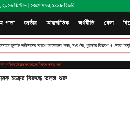
২০২৬ খ্রিস্টাব্দ
|
২৩শে সফর, ১৪৪৮ হিজরি
থম পাতা
জাতীয়
আন্তর্জাতিক
অর্থনীতি
খেলা
বি
দের স্মরণে আলোচনা সভা, সংবর্ধনা, পুরস্কার বিতরণ ও দোয়া অনুষ্ঠিত।
লাকসা
মলার অভিযোগে প্রতারক চক্রের বিরুদ্ধে তদন্ত শুরু
ক চক্রের বিরুদ্ধে তদন্ত শুরু