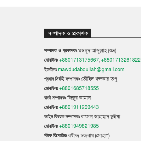
সম্পাদক ও প্রকাশক
মওদুদ আব্দুল্লাহ (শুভ্র)
সম্পাদক ও প্রকাশকঃ
+8801713175667
,
+8801713261822
মোবাইলঃ
mawdudabdullah@gmail.com
ইমেইলঃ
তৌহিদ খন্দকার তপু
প্রধান নির্বাহী সম্পাদকঃ
+8801685718555
মোবাইলঃ
জিল্লুর কামাল
বার্তা সম্পাদকঃ
+8801911299443
মোবাইলঃ
রাসেল আহাম্মদ ভুইয়া
আইন বিষয়ক সম্পাদকঃ
+8801949821985
মোবাইলঃ
রথীন্দ্র চন্দ্ররায় (সোহাগ)
স্টাফ রিপোর্টারঃ