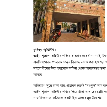
কুমিল্লা প্রতিনিধি :
আইন-শৃঙ্খলা বাহিনীর পরিচয় ব্যবহার করে চাঁদা দাবি, মিথ
একটি সংঘবদ্ধ প্রতারক চক্রের বিরুদ্ধে তদন্ত শুরু হয়েছ
সহযোগীদের নিয়ে ছদ্মবেশে সক্রিয় থেকে আদালতের তথ্য পাচার
আসছে।
অভিযোগ সূত্রে জানা যায়, প্রতারক চক্রটি “মওদুদ” নাম ব
আইন-শৃঙ্খলা বাহিনীর পরিচয় দিয়ে চাঁদা আদায়ের চেষ্টা ক
সামাজিকভাবে ক্ষতিগ্রস্ত করাই ছিল তাদের মূল উদ্দেশ্য।