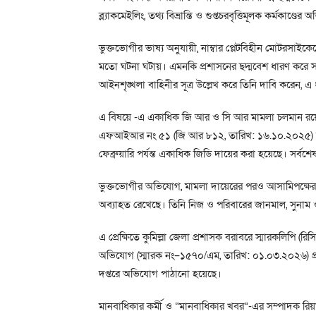
ব্ল্যাকমেইলিং, তথ্য বিভ্রান্তি ও গুপ্তচরবৃত্তিমূলক কর্মকাণ্ড
ভুক্তভোগীর ভাষ্য অনুযায়ী, নাম্বার প্লেটবিহীন মোটরসাইকেল
মতো ঘটনা ঘটায়। এমনকি প্রশাসনের ছদ্মবেশ ধারণ করে সা
আইনশৃঙ্খলা বাহিনীর সূত্র উল্লেখ করে তিনি দাবি করেন,
এ বিষয়ে -এ একাধিক জি আর ও সি আর মামলা চলমান র
এফআইআর নং ৫১ (জি আর ৮১২, তারিখ: ১৬.১০.২০২৫) ত
ফেব্রুয়ারি পর্যন্ত একাধিক জিডি দায়ের করা হয়েছে। সর্ব
ভুক্তভোগীর অভিযোগ, মামলা দায়েরের পরও আসামিপক্ষের সহ
অব্যাহত রেখেছে। তিনি নিজ ও পরিবারের জানমাল, সুনাম ও
এ প্রেক্ষিতে কুমিল্লা জেলা প্রশাসক বরাবরে স্মারকলিপ
অভিযোগ (স্মারক নং–১৫৭০/এম, তারিখ: ০১.০৩.২০২৬) প্রদান
দপ্তরে অভিযোগ পাঠানো হয়েছে।
মানবাধিকার কর্মী ও “মানবাধিকার খবর”-এর সম্পাদক র