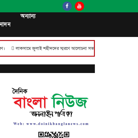
অন্যান্য
নোদন
লাকসামে জুলাই শহীদদের স্মরণে আলোচনা সভা, সংবর্ধনা, পুরস্কার বিতরণ ও দোয়া অন