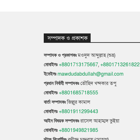
সম্পাদক ও প্রকাশক
মওদুদ আব্দুল্লাহ (শুভ্র)
সম্পাদক ও প্রকাশকঃ
+8801713175667
,
+8801713261822
মোবাইলঃ
mawdudabdullah@gmail.com
ইমেইলঃ
তৌহিদ খন্দকার তপু
প্রধান নির্বাহী সম্পাদকঃ
+8801685718555
মোবাইলঃ
জিল্লুর কামাল
বার্তা সম্পাদকঃ
+8801911299443
মোবাইলঃ
রাসেল আহাম্মদ ভুইয়া
আইন বিষয়ক সম্পাদকঃ
+8801949821985
মোবাইলঃ
রথীন্দ্র চন্দ্ররায় (সোহাগ)
স্টাফ রিপোর্টারঃ