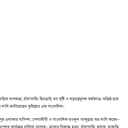
হিক নাশকতা, চাঁদাবাজি, ছিনতাই, মব সৃষ্টি ও ষড়যন্ত্রমূলক কর্মকাণ্ডে অতিষ্ঠ হয়ে
হণের দাবি জানিয়েছেন কুমিল্লার এক সাংবাদিক।
পুর এলাকার বাসিন্দা, পেশাজীবী ও সাংবাদিক মওদুদ আব্দুল্লাহ শুভ্র দাবি করেন—
অপরাধ কার্যক্রম চালিয়ে আসছে। তাদের বিরুদ্ধে হত্যা, চাঁদাবাজি, মাদক, ডাকাতি,