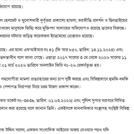
ের অভিযোগ রয়েছে।
ে হেলমেট ও মুখোশধারী দুর্বৃত্তরা প্রকাশ্যে হামলা, ভয়ভীতি প্রদর্শন ও ছিনতাইয়ের
ধারণ মানুষকে জিম্মি করে মুক্তিপণ আদায়ের অভিযোগও রয়েছে তাদের বিরুদ্ধে।
 এ ধরনের ঘটনায় জড়িত কয়েকজন ইতোমধ্যে গ্রেপ্তারও হয়েছে।
য়েছে। এর মধ্যে এফআইআর নং ৪১ (জি আর ৮৫০, তারিখ: ১৪.১১.২০২৪) এবং
দন্তাধীন বলে জানা গেছে। এছাড়া ২০১৭ সালের ৩ মে থেকে ২০২৬ সালের ১১
শেষ ০১ মার্চ ২০২৬ তারিখে অনলাইন জিডি নং–২৬ রেকর্ডভুক্ত হয়।
যোগীরা মামলা প্রত্যাহারের জন্য চাপ সৃষ্টি করছে এবং বিভিন্নভাবে হুমকি-ধমকি
 পেশাগত নিরাপত্তা নিয়ে চরম উদ্বেগ প্রকাশ করেন।
ি (রিসিভড ডকেট নং–৩৪৩৯, তারিখ: ০১.০৩.২০২৬) এবং পুলিশ সুপার বরাবরে লিখিত
 করা হয়েছে বলে জানান তিনি। একইসঙ্গে মানবাধিকার সংস্থাসহ সংশ্লিষ্ট বিভিন্ন
িয়াজ উদ্দিন বলেন, একজন সাংবাদিক আইনের আশ্রয় নেওয়ার পরও যদি