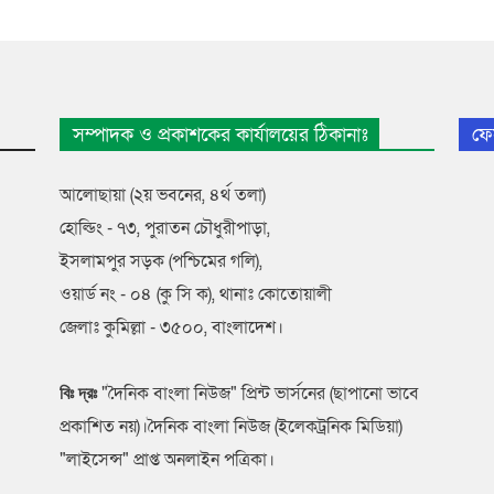
সম্পাদক ও প্রকাশকের কার্যালয়ের ঠিকানাঃ
ফে
আলোছায়া (২য় ভবনের, ৪র্থ তলা)
হোল্ডিং - ৭৩, পুরাতন চৌধুরীপাড়া,
ইসলামপুর সড়ক (পশ্চিমের গলি),
ওয়ার্ড নং - ০৪ (কু সি ক), থানাঃ কোতোয়ালী
জেলাঃ কুমিল্লা - ৩৫০০, বাংলাদেশ।
"দৈনিক বাংলা নিউজ" প্রিন্ট ভার্সনের (ছাপানো ভাবে
বিঃ দ্রঃ
প্রকাশিত নয়)।দৈনিক বাংলা নিউজ (ইলেকট্রনিক মিডিয়া)
"লাইসেন্স" প্রাপ্ত অনলাইন পত্রিকা।