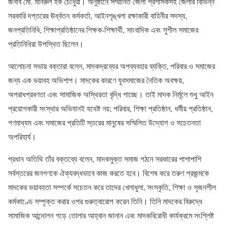
জনাব মো. মনিরুল হক চৌধুরী। অনুষ্ঠানে সম্মানিত জেলা প্রশাসকসহ জেলার বিভিন্ন
সরকারি দপ্তরের ঊর্ধ্বতন কর্মকর্তা, আইনশৃঙ্খলা রক্ষাকারী বাহিনীর সদস্য,
জনপ্রতিনিধি, শিক্ষাপ্রতিষ্ঠানের শিক্ষক-শিক্ষার্থী, সাংবাদিক এবং সুশীল সমাজের
প্রতিনিধিরা উপস্থিত ছিলেন।
আলোচনা সভায় বক্তারা বলেন, মাদকদ্রব্যের অপব্যবহার ব্যক্তি, পরিবার ও সমাজের
জন্য এক ভয়াবহ অভিশাপ। মাদকের কারণে যুবসমাজের নৈতিক অবক্ষয়,
অপরাধপ্রবণতা এবং সামাজিক অস্থিরতা বৃদ্ধি পাচ্ছে। তাই মাদক নির্মূলে শুধু আইন
প্রয়োগকারী সংস্থার অভিযানই যথেষ্ট নয়; পরিবার, শিক্ষা প্রতিষ্ঠান, ধর্মীয় প্রতিষ্ঠান,
গণমাধ্যম এবং সমাজের প্রতিটি স্তরের মানুষের সম্মিলিত উদ্যোগ ও সচেতনতা
অপরিহার্য।
প্রধান অতিথি তাঁর বক্তব্যে বলেন, মাদকমুক্ত সমাজ গঠনে সরকারের পাশাপাশি
সর্বস্তরের জনগণকে ঐক্যবদ্ধভাবে কাজ করতে হবে। বিশেষ করে তরুণ প্রজন্মকে
মাদকের ভয়াবহতা সম্পর্কে সচেতন করে তাদের খেলাধুলা, সংস্কৃতি, শিক্ষা ও সৃজনশীল
কর্মকাণ্ডে সম্পৃক্ত করার ওপর গুরুত্বারোপ করেন তিনি। তিনি মাদকের বিরুদ্ধে
সামাজিক আন্দোলন গড়ে তোলার আহ্বান জানান এবং মাদকবিরোধী কার্যক্রমে সংশ্লিষ্ট