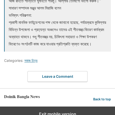
আজ রাইতে শান্তিতে ঘুমাইতে পারমু। আল্লায় তোমাগো ভালো করুক।”
সাধারণ সম্পাদক মঞ্জুর আলম মিয়াজি বলেন
​ভবিষ্যৎ পরিকল্পনা:
​প্রবাসী মানবিক ফাউন্ডেশনের পক্ষ থেকে জানানো হয়েছে, পর্যায়ক্রমে কুমিল্লার
বিভিন্ন উপজেলা ও প্রত্যন্ত অঞ্চলেও তাদের এই শীতবস্ত্র বিতরণ কার্যক্রম
অব্যাহত থাকবে। শুধু শীতবস্ত্র নয়, চিকিৎসা সহায়তা ও শিক্ষা উপকরণ
বিতরণেও সংগঠনটি কাজ করে যাওয়ার প্রতিশ্রুতি ব্যক্ত করেছে।
Categories:
সমাজ চিত্র
Leave a Comment
Doinik Bangla News
Back to top
Exit mobile version