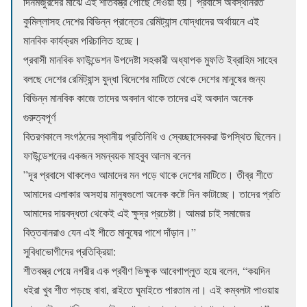
দিনমজুরদের মাঝে এই শীতবস্ত্র পৌঁছে দেওয়া হয়। প্রবাসে অবস্থানরত
কুমিল্লাসহ দেশের বিভিন্ন প্রান্তের রেমিট্যান্স যোদ্ধাদের অর্থায়নে এই
মানবিক কার্যক্রম পরিচালিত হচ্ছে।
​প্রবাসী মানবিক ফাউন্ডেশন উপদেষ্টা সহকারী অধ্যাপক মুফতি ইব্রাহিম সাহেব
বলছে দেশের রেমিট্যান্স যুদ্ধা বিদেশের মাটিতে থেকে দেশের মানুষের জন্য
বিভিন্ন মানবিক কাজে তাদের অবদান থাকে তাদের এই অবদান অনেক
গুরুত্বপূর্ণ
​বিতরণকালে সংগঠনের স্থানীয় প্রতিনিধি ও স্বেচ্ছাসেবকরা উপস্থিত ছিলেন।
ফাউন্ডেশনের একজন সমন্বয়ক মাহবুব আলম বলেন
​”দূর প্রবাসে থাকলেও আমাদের মন পড়ে থাকে দেশের মাটিতে। তীব্র শীতে
আমাদের এলাকার অসহায় মানুষগুলো অনেক কষ্টে দিন কাটাচ্ছে। তাদের প্রতি
আমাদের দায়বদ্ধতা থেকেই এই ক্ষুদ্র প্রচেষ্টা। আমরা চাই সমাজের
বিত্তবানরাও যেন এই শীতে মানুষের পাশে দাঁড়ান।”
​সুবিধাভোগীদের প্রতিক্রিয়া:
​শীতবস্ত্র পেয়ে নগরীর এক প্রবীণ ভিক্ষুক আবেগাপ্লুত হয়ে বলেন, “কয়দিন
ধইরা খুব শীত পড়ছে বাবা, রাইতে ঘুমাইতে পারতাম না। এই কম্বলটা পাওয়ায়