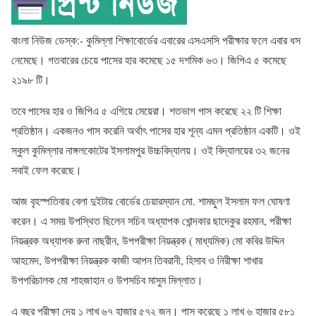
বাংলা নিউজ ডেস্ক:- কুমিল্লা শিক্ষাবোর্ডের এবারের এসএসসি পরীক্ষার ফলে এবার ধস
নেমেছে। গতবারের চেয়ে পাসের হার কমেছে ১৫ দশমিক ৬৩। জিপিএ ৫ কমেছে
২১৯৮ টি।
তবে পাসের হার ও জিপিএ ৫ এগিয়ে মেয়েরা। শতভাগ পাস করেছে ২২ টি শিক্ষা
প্রতিষ্ঠান। একজনও পাস করেনি অর্থাৎ পাসের হার শূন্য এমন প্রতিষ্ঠান একটি। ওই
স্কুল কুমিল্লার নাঙ্গলকোটের ইসলামপুর উচ্চবিদ্যালয়। ওই বিদ্যালয়ের ৩২ জনের
সবাই ফেল করেছে।
আজ বৃহস্পতিবার বেলা দুইটায় বোর্ডের চেয়ারম্যান মো. শামছুল ইসলাম ফল ঘোষণা
করেন। এ সময় উপস্থিত ছিলেন সচিব অধ্যাপক খোন্দকার ছাদেকুর রহমান, পরীক্ষা
নিয়ন্ত্রক অধ্যাপক রুনা নাছরীন, উপপরীক্ষা নিয়ন্ত্রক ( মাধ্যমিক) মো কবির উদ্দিন
আহমেদ, উপপরীক্ষা নিয়ন্ত্রক কাজী আপন তিবরানী, হিসাব ও নিরীক্ষা শাখার
উপপরিচালক মো শাহজাহান ও উপসচিব মাসুম মিল্লাত।
এ বছর পরীক্ষা দেয় ১ লাখ ৬৭ হাজার ৫৭২ জন। পাস করেছে ১ লাখ ৬ হাজার ৫৮১