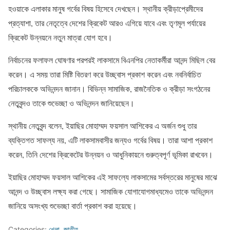
হওয়াকে এলাকার মানুষ গর্বের বিষয় হিসেবে দেখছেন। স্থানীয় ক্রীড়াপ্রেমীদের
প্রত্যাশা, তার নেতৃত্বে দেশের ক্রিকেট আরও এগিয়ে যাবে এবং তৃণমূল পর্যায়ের
ক্রিকেট উন্নয়নে নতুন মাত্রা যোগ হবে।
নির্বাচনের ফলাফল ঘোষণার পরপরই লাকসামে বিএনপির নেতাকর্মীরা আনন্দ মিছিল বের
করেন। এ সময় তারা মিষ্টি বিতরণ করে উচ্ছ্বাস প্রকাশ করেন এবং নবনির্বাচিত
পরিচালককে অভিনন্দন জানান। বিভিন্ন সামাজিক, রাজনৈতিক ও ক্রীড়া সংগঠনের
নেতৃবৃন্দও তাকে শুভেচ্ছা ও অভিনন্দন জানিয়েছেন।
স্থানীয় নেতৃবৃন্দ বলেন, ইয়াছির মোহাম্মদ ফয়সাল আশিকের এ অর্জন শুধু তার
ব্যক্তিগত সাফল্য নয়, এটি লাকসামবাসীর জন্যও গর্বের বিষয়। তারা আশা প্রকাশ
করেন, তিনি দেশের ক্রিকেটের উন্নয়ন ও আধুনিকায়নে গুরুত্বপূর্ণ ভূমিকা রাখবেন।
ইয়াছির মোহাম্মদ ফয়সাল আশিকের এই সাফল্যে লাকসামের সর্বস্তরের মানুষের মাঝে
আনন্দ ও উচ্ছ্বাস লক্ষ্য করা গেছে। সামাজিক যোগাযোগমাধ্যমেও তাকে অভিনন্দন
জানিয়ে অসংখ্য শুভেচ্ছা বার্তা প্রকাশ করা হয়েছে।
Categories:
খেলা
,
জাতীয়