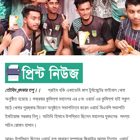
তৌহিদ খন্দকার তপু।।
প্রাইম হকি একাডেমি কাপ টুর্নামেন্টের ফাইনাল খেলা
অনুষ্ঠিত হয়েছে। শুক্রবার কুমিল্লা মহানগর এর ৫নং ওয়ার্ড এর কুমিল্লা হাই স্কুল
মাঠে খেলার পুরষ্কার বিতরণ অনুষ্ঠানে সভাপতিত্ব করেন ওয়ার্ড বিএনপি সভাপতি
ইমতিয়াজ সরকার নিপু। অতিথি হিসাবে উপস্থিত ছিলেন মহানগর যুবদলের সদস্য
সচিব রোমান হাসান।
আরও উপস্থিত ছিলেন ওয়ার্ড যুগ্ম সাধারণ সম্পাদক জিয়াউর আলম তিতাস, ওয়ার্ড